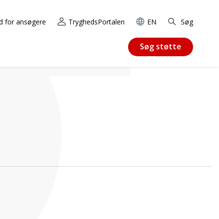
d for ansøgere
TryghedsPortalen
EN
Søg
Søg støtte