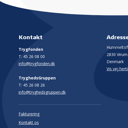
Kontakt
Adress
Hummeltoft
TrygFonden
2830 Virum
T:
45 26 08 00
Denmark
info@trygfonden.dk
Vis vej herti
TryghedsGruppen
T:
45 26 08 26
info@tryghedsgruppen.dk
Fakturering
Kontakt os