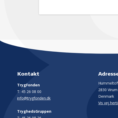
Kontakt
Adress
Hummeltoft
TrygFonden
2830 Virum
T:
45 26 08 00
Denmark
info@trygfonden.dk
Vis vej herti
TryghedsGruppen
T:
45 26 08 26