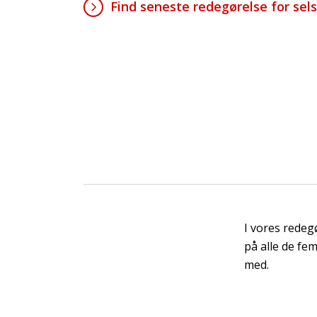
Find seneste redegørelse for sel
I vores redeg
på alle de fe
med.