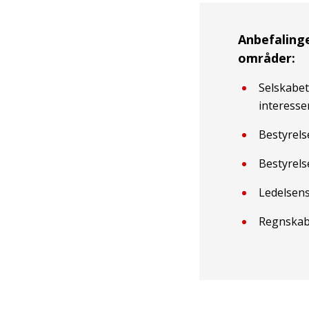
Anbefaling
områder:
Selskabet
interesse
Bestyrels
Bestyrel
Ledelsens
Regnskabs