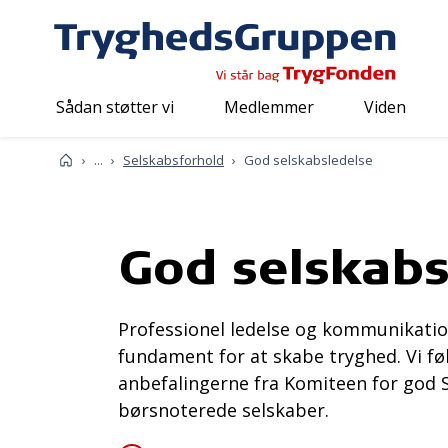
Sådan støtter vi
Medlemmer
Viden
Om os
Sådan arbejder vi
Forside
...
Selskabsforhold
God selskabsledelse
God selskabs
Professionel ledelse og kommunikati
fundament for at skabe tryghed. Vi føl
anbefalingerne fra Komiteen for god S
børsnoterede selskaber.