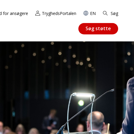
d for ansøgere
TryghedsPortalen
EN
Søg
Søg støtte