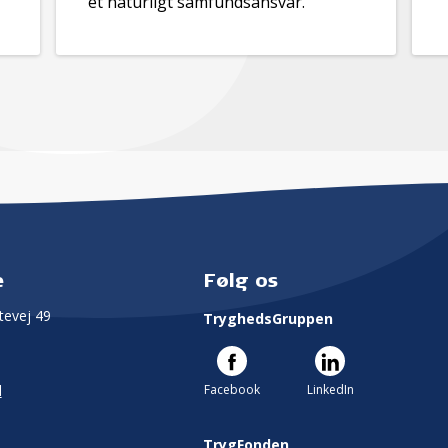
et naturligt samfundsansvar.
e
Følg os
evej 49
TryghedsGruppen
Facebook
LinkedIn
l
TrygFonden