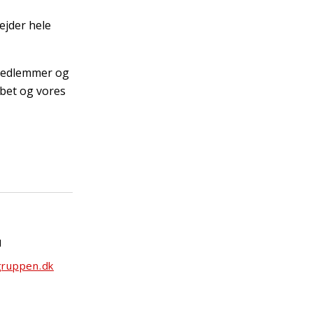
ejder hele
 medlemmer
og
abet og vores
1
ruppen.dk