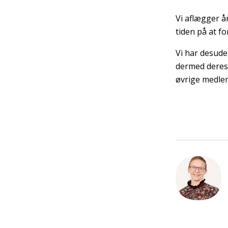
Vi aflægger å
tiden på at f
Vi har desud
dermed deres 
øvrige medlem