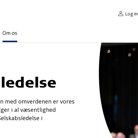
Log in
Om os
ledelse
on med omverdenen er vores
ger i al væsentlighed
elskabsledelse i