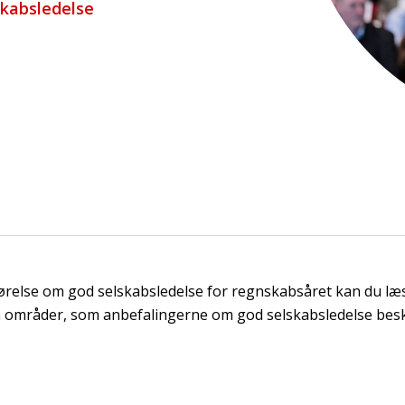
skabsledelse
ørelse om god selskabsledelse for regnskabsåret kan du læs
m områder, som anbefalingerne om god selskabsledelse besk