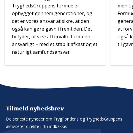
TryghedsGruppens formue er
men og
opbygget gennem generationer, og
Formu
det er vores ansvar at sikre, at den
genera
også kan gøre gavn i fremtiden. Det
at for
betyder, at vi skal forvalte formuen
også k
ansvarligt – med et stabilt afkast og et
til gavn
naturligt samfundsansvar.
Tilmeld nyhedsbrev
De seneste nyheder om TrygFondens og TryghedsGruppens
aktiviteter direkte i din indbakke.