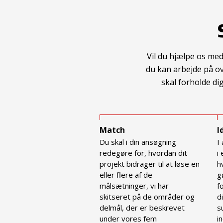
Vil du hjælpe os me
du kan arbejde på ov
skal forholde di
Match
I
Du skal i din ansøgning
I
redegøre for, hvordan dit
i
projekt bidrager til at løse en
h
eller flere af de
g
målsætninger, vi har
f
skitseret på de områder og
d
delmål, der er beskrevet
s
under vores fem
i