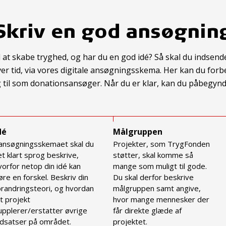
Skriv en god ansøgnin
d at skabe tryghed, og har du en god idé? Så skal du indsen
er tid, via vores digitale ansøgningsskema. Her kan du forb
g til som donationsansøger. Når du er klar, kan du påbegyn
dé
Målgruppen
 ansøgningsskemaet skal du
Projekter, som TrygFonden
 et klart sprog beskrive,
støtter, skal komme så
vorfor netop din idé kan
mange som muligt til gode.
øre en forskel. Beskriv din
Du skal derfor beskrive
orandringsteori, og hvordan
målgruppen samt angive,
it projekt
hvor mange mennesker der
upplerer/erstatter øvrige
får direkte glæde af
ndsatser på området.
projektet.