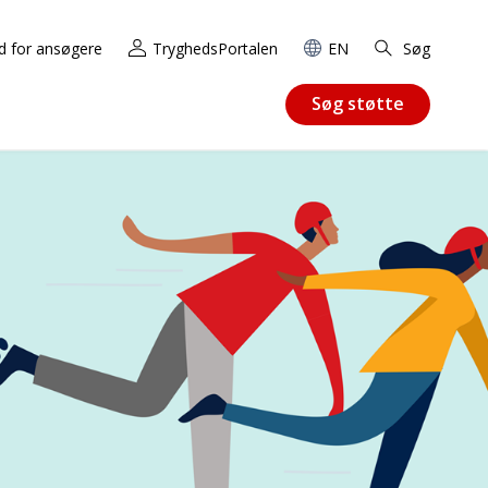
d for ansøgere
TryghedsPortalen
EN
Søg
Søg støtte