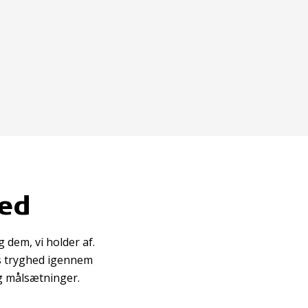
hed
 dem, vi holder af.
es tryghed igennem
g målsætninger.