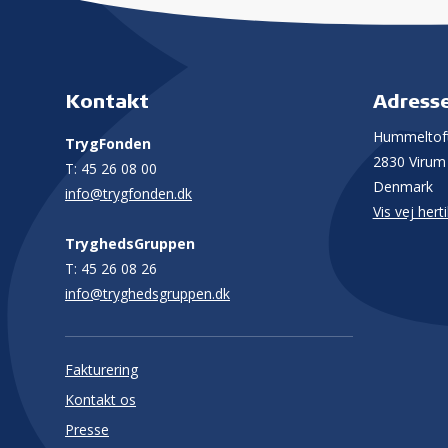
Kontakt
Adress
Hummeltoft
TrygFonden
2830 Virum
T:
45 26 08 00
Denmark
info@trygfonden.dk
Vis vej herti
TryghedsGruppen
T:
45 26 08 26
info@tryghedsgruppen.dk
Fakturering
Kontakt os
Presse