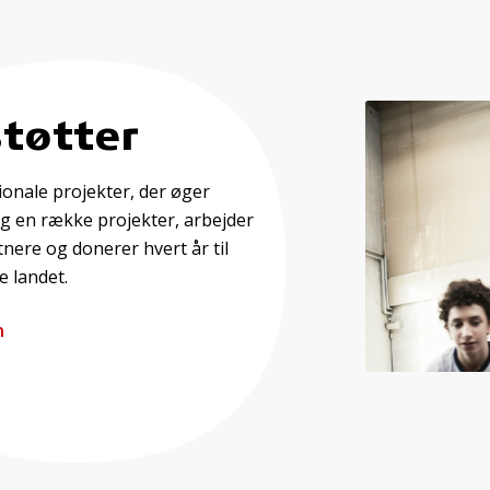
støtter
onale projekter, der øger
ag en række projekter, arbejder
tnere og donerer hvert år til
e landet.
n