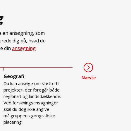
g
de en ansøgning, som
erede dig på, hvad du
de din
ansøgning
.
Geografi
Projektgruppen
Næste
Du kan ansøge om støtte til
Du skal beskrive
projekter, der foregår både
projektgruppen og
regionalt og landsdækkende.
medlemmernes
Ved forskningsansøgninger
kompetencer ift. at
skal du dog ikke angive
gennemføre projektet samt
målgruppens geografiske
organisationen, som søger
placering.
TrygFonden og den interne
ansvarsfordeling i projektet.