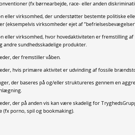
konventioner (fx børnearbejde, race- eller anden diskriminati
n eller virksomhed, der understøtter bestemte politiske elle
r (eksempelvis virksomheder ejet af ”befrielsesbevægelser”
n eller virksomhed, hvor hovedaktiviteten er fremstilling af
og andre sundhedsskadelige produkter.
der, der fremstiller våben.
der, hvis primære aktivitet er udvinding af fossile brændsto
nger, der baseres på og/eller struktureres gennem en aggre
nlægning.
der, der på anden vis kan være skadelig for TryghedsGru
(fx porno, spil og bookmaking).