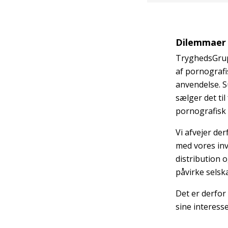
Dilemmaer
TryghedsGrupp
af pornografis
anvendelse. S
sælger det til
pornografisk 
Vi afvejer der
med vores inv
distribution 
påvirke selsk
Det er derfor 
sine interess