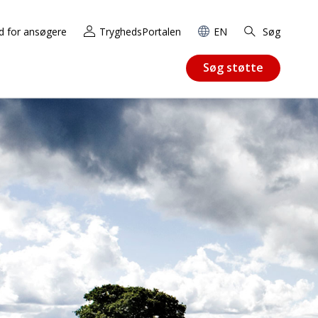
d for ansøgere
TryghedsPortalen
EN
Søg
Søg støtte