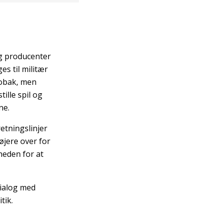
og producenter
es til militær
tobak, men
ille spil og
ne.
etningslinjer
øjere over for
heden for at
dialog med
tik.