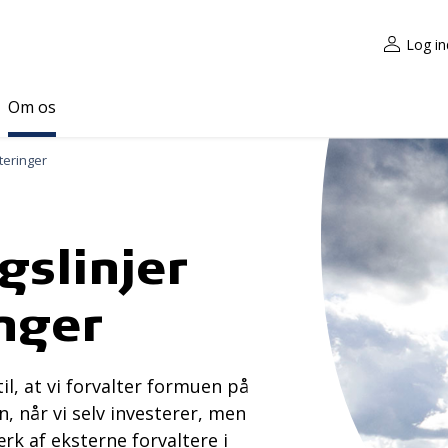
Log in
Om os
steringer
gslinjer
inger
il, at vi forvalter formuen på
, når vi selv investerer, men
k af eksterne forvaltere i