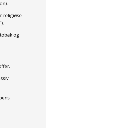
on).
r religiøse
).
 tobak og
ffer.
ssiv
ppens