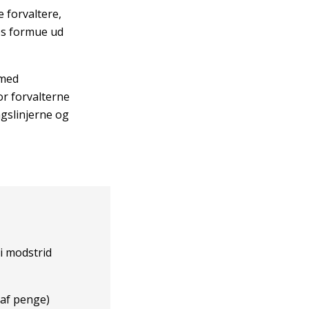
 forvaltere,
res formue ud
 med
or forvalterne
ngslinjerne og
 i modstrid
 af penge)