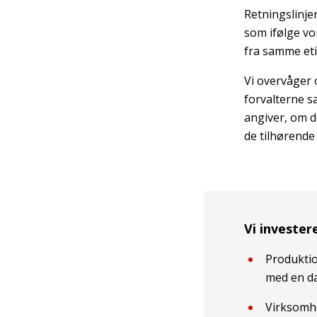
Retningslinje
som ifølge vor
fra samme eti
Vi overvåger 
forvalterne s
angiver, om d
de tilhørend
Vi investere
Produktion
med en da
Virksomhe