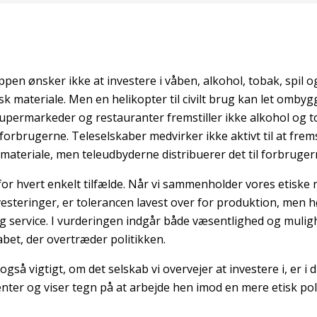
en ønsker ikke at investere i våben, alkohol, tobak, spil 
k materiale. Men en helikopter til civilt brug kan let ombygg
upermarkeder og restauranter fremstiller ikke alkohol og 
 forbrugerne. Teleselskaber medvirker ikke aktivt til at fremst
materiale, men teleudbyderne distribuerer det til forbruger
for hvert enkelt tilfælde. Når vi sammenholder vores etiske r
esteringer, er tolerancen lavest over for produktion, men h
og service. I vurderingen indgår både væsentlighed og mulig
abet, der overtræder politikken.
også vigtigt, om det selskab vi overvejer at investere i, er i 
enter og viser tegn på at arbejde hen imod en mere etisk poli