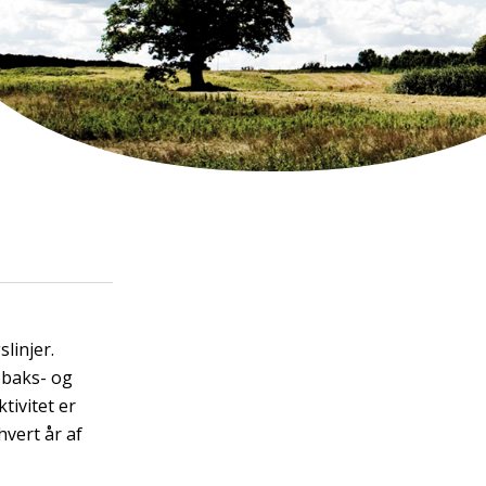
linjer.
obaks- og
tivitet er
hvert år af