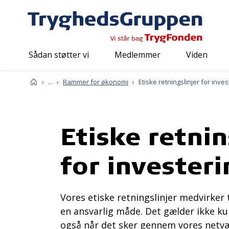
Sådan støtter vi
Medlemmer
Viden
Om os
Sådan arbejder vi
Forside
...
Rammer for økonomi
Etiske retningslinjer for inve
Etiske retnin
for invester
Vores etiske retningslinjer medvirker t
en ansvarlig måde. Det gælder ikke kun
også når det sker gennem vores netvær