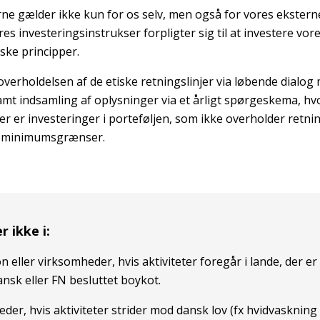
rne gælder ikke kun for os selv, men også for vores eksterne
es investeringsinstrukser forpligter sig til at investere vo
ske principper.
overholdelsen af de etiske retningslinjer via løbende dialog
amt indsamling af oplysninger via et årligt spørgeskema, hv
er er investeringer i porteføljen, som ikke overholder retni
e minimumsgrænser.
r ikke i:
 eller virksomheder, hvis aktiviteter foregår i lande, der er
nsk eller FN besluttet boykot.
der, hvis aktiviteter strider mod dansk lov (fx hvidvaskning