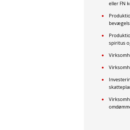
eller FN 
Produktio
bevægelse
Produktio
spiritus 
Virksomhe
Virksomhe
Investeri
skattepla
Virksomhe
omdømme 