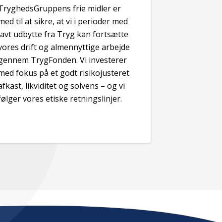
TryghedsGruppens frie midler er
med til at sikre, at vi i perioder med
lavt udbytte fra Tryg kan fortsætte
vores drift og almennyttige arbejde
gennem TrygFonden. Vi investerer
med fokus på et godt risikojusteret
afkast, likviditet og solvens – og vi
følger vores etiske retningslinjer.