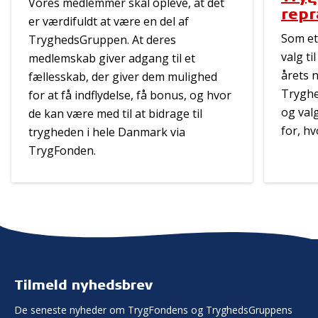
Vores medlemmer skal opleve, at det
rep
er værdifuldt at være en del af
Som et
TryghedsGruppen. At deres
valg t
medlemskab giver adgang til et
årets 
fællesskab, der giver dem mulighed
Tryghe
for at få indflydelse, få bonus, og hvor
og val
de kan være med til at bidrage til
for, hv
trygheden i hele Danmark via
TrygFonden.
Tilmeld nyhedsbrev
De seneste nyheder om TrygFondens og TryghedsGruppens