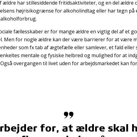
f ældre har stillesiddende fritidsaktiviteter, og en del ældre
lsens højrisikogrænse for alkoholindtag eller har tegn på 
 alkoholforbrug.
ociale fællesskaber er for mange ældre en vigtig del af et go
l. Men for nogle ældre kan der være barrierer for at være m
enheder som fx tab af ægtefælle eller samlever, et fald elle
enkeltes mentale og fysiske helbred og mulighed for at indgå
 Også overgangen til livet uden for arbejdsmarkedet kan fo
arbejder for, at ældre skal 