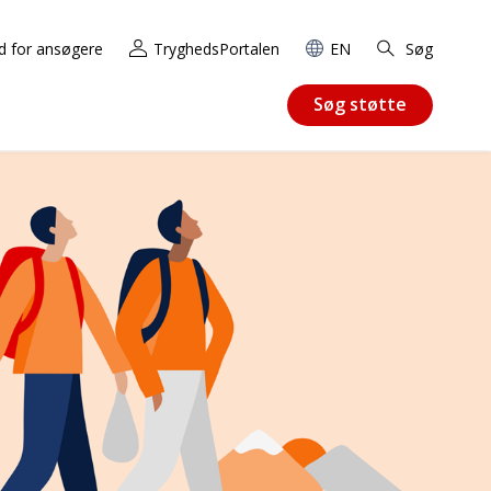
d for ansøgere
TryghedsPortalen
EN
Søg
Søg støtte