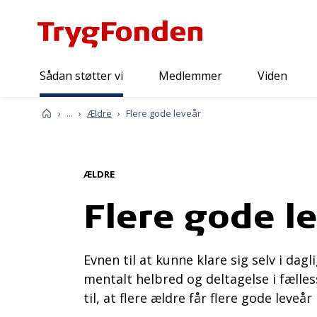
Sådan støtter vi
Medlemmer
Viden
Sådan støtter vi
TrygFondens mål
Forside
...
Ældre
Flere gode leveår
ÆLDRE
Flere gode l
Evnen til at kunne klare sig selv i dag
mentalt helbred og deltagelse i fælles
til, at flere ældre får flere gode leveår