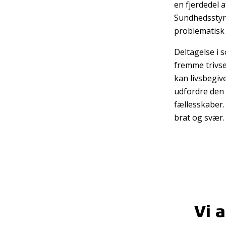
en fjerdedel a
Sundhedsstyre
problematisk
Deltagelse i s
fremme trivse
kan livsbegiv
udfordre den 
fællesskaber.
brat og svær.
Vi 