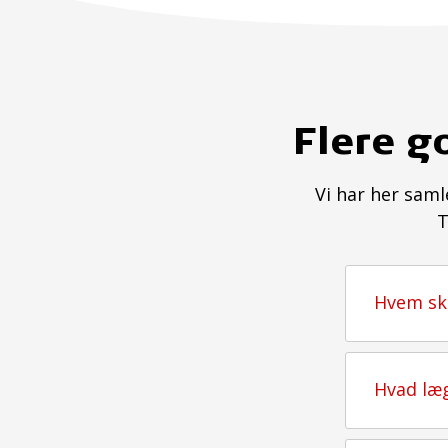
Flere g
Vi har her saml
T
Hvem ska
Hvad læg