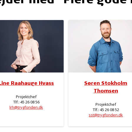
Line Raahauge Hvass
Søren Stokholm
Thomsen
Projektchef
Tlf.: 45 26 08 56
Projektchef
lrh@trygfonden.dk
Tlf.: 45 26 08 52
sst@trygfonden.dk