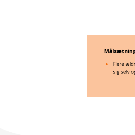
Målsætnin
Flere ældr
sig selv 