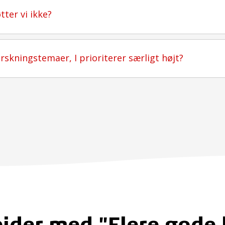
tter vi ikke?
orskningstemaer, I prioriterer særligt højt?
ejder med "Flere gode 