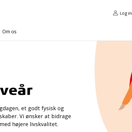
Log in
Om os
eveår
ligdagen, et godt fysisk og
skaber. Vi ønsker at bidrage
 med højere livskvalitet.