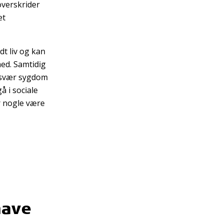
 overskrider
et
dt liv og kan
ed. Samtidig
r svær sygdom
 i sociale
r nogle være
have