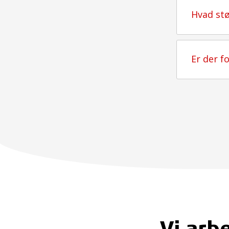
Hvad stø
Er der f
Vi arb