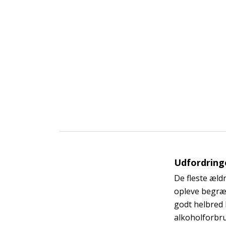
Udfordring
De fleste æld
opleve begræn
godt helbred l
alkoholforbru