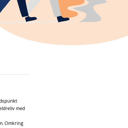
idspunkt
ældreliv med
en. Omkring