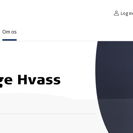
Log in
Om os
ge Hvass