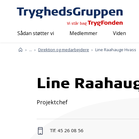
Sådan støtter vi
Medlemmer
Viden
Om os
Mød os
Forside
...
Direktion og medarbejdere
Line Raahauge Hvass
Line Raahau
Projektchef
Tlf: 45 26 08 56