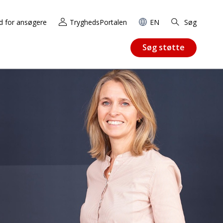
d for ansøgere
TryghedsPortalen
EN
Søg
Søg støtte