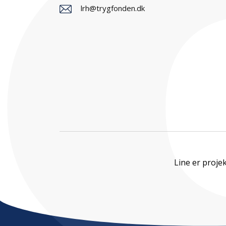
lrh@trygfonden.dk
Line er proje