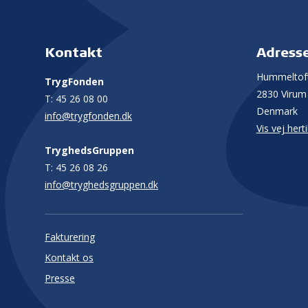
Kontakt
Adress
Hummeltoft
TrygFonden
2830 Virum
T:
45 26 08 00
Denmark
info@trygfonden.dk
Vis vej herti
TryghedsGruppen
T:
45 26 08 26
info@tryghedsgruppen.dk
Fakturering
Kontakt os
Presse