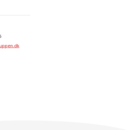
6
uppen.dk