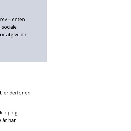
rev – enten
 sociale
or afgive din
b er derfor en
le op og
e år har