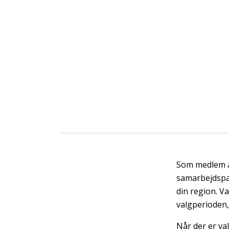
Som medlem a
samarbejdspa
din region. V
valgperioden,
Når der er val