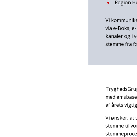
Region H
Vi kommuniker
via e-Boks, e-
kanaler og i 
stemme fra fx
TryghedsGrupp
medlemsbasere
af årets vigt
Vi ønsker, at
stemme til vo
stemmeprocent