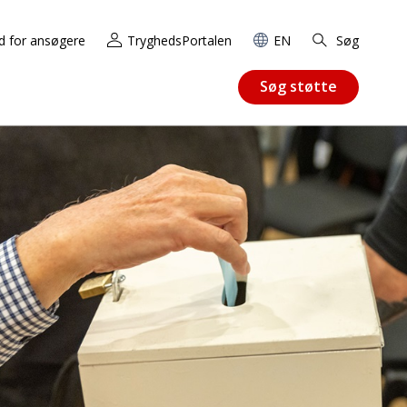
d for ansøgere
TryghedsPortalen
EN
Søg
Søg støtte