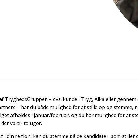
f TryghedsGruppen – dvs. kunde i
Tryg, Alka eller gennem 
rtnere
– har du både mulighed for at stille op og stemme, nå
alget afholdes i januar/februar, og du har mulighed for at s
 der varer to uger.
g i din region, kan du stemme på de kandidater, som stiller o