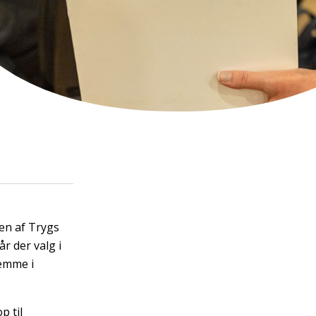
en af Trygs
r der valg i
temme i
p til