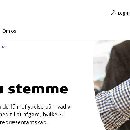
Log in
Om os
mme
u stemme
 få indflydelse på, hvad vi
ed til at afgøre, hvilke 70
s repræsentantskab.