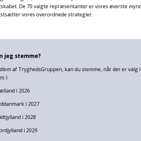
kabet. De 70 valgte repræsentanter er vores øverste mynd
astsætter vores overordnede strategier.
n jeg stemme?
dlem af TryghedsGruppen, kan du stemme, når der er valg i 
s i:
ælland i 2026
yddanmark i 2027
dtjylland i 2028
rdjylland i 2029