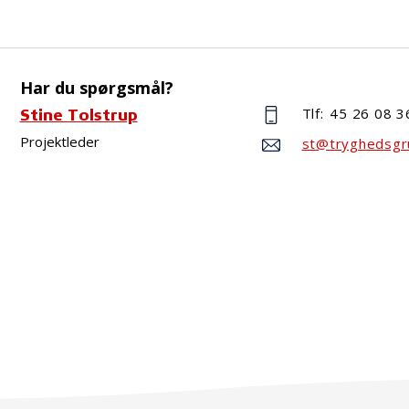
Har du spørgsmål?
Tlf:
45 26 08 3
Stine Tolstrup
Projektleder
st@tryghedsgr