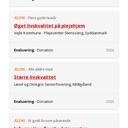
ÆLDRE
-
Flere gode leveår
Øget livskvalitet på plejehjem
Vejle Kommune - Plejecenter Stensvang, Syddanmark
Evaluering
- Donation
2026
ÆLDRE
-
Alle ældre med
Større livskvalitet
Løvel og Omegns Seniorforening, Midtjylland
Evaluering
- Donation
2025
ÆLDRE
-
Et godt liv som pårørende