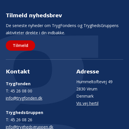
Tilmeld nyhedsbrev
De seneste nyheder om TrygFondens og TryghedsGruppens
aktiviteter direkte i din indbakke.
Tilmeld
Kontakt
Adresse
Hummeltoftevej 49
TrygFonden
2830 Virum
T:
45 26 08 00
Denmark
info@trygfonden.dk
Vis vej hertil
TryghedsGruppen
T:
45 26 08 26
info@tryghedsgruppen.dk