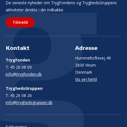
De seneste nyheder om TrygFondens og TryghedsGruppens
aktiviteter direkte i din indbakke.
Tilmeld
Kontakt
Adresse
Hummeltoftevej 49
TrygFonden
2830 Virum
T:
45 26 08 00
Denmark
info@trygfonden.dk
Vis vej hertil
TryghedsGruppen
T:
45 26 08 26
info@tryghedsgruppen.dk
Fakturering