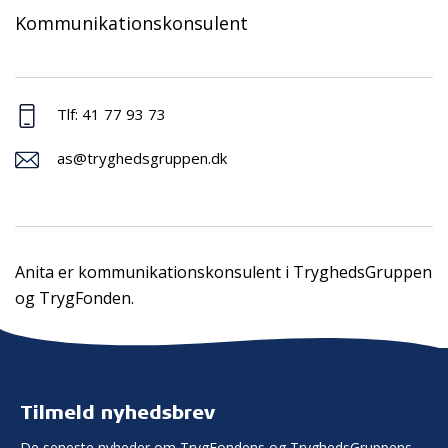
Kommunikationskonsulent
Tlf: 41 77 93 73
as@tryghedsgruppen.dk
Anita er kommunikationskonsulent i TryghedsGruppen
og TrygFonden.
Tilmeld nyhedsbrev
De seneste nyheder om TrygFondens og TryghedsGruppens