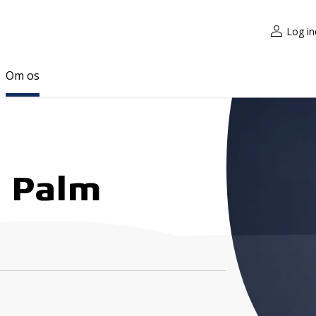
Log in
Om os
t Palm