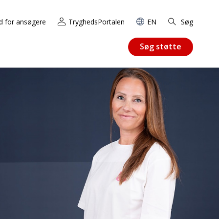
d for ansøgere
TryghedsPortalen
EN
Søg
Søg støtte