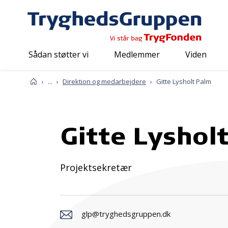
Sådan støtter vi
Medlemmer
Viden
Om os
Mød os
Forside
...
Direktion og medarbejdere
Gitte Lysholt Palm
Gitte Lyshol
Projektsekretær
glp@tryghedsgruppen.dk