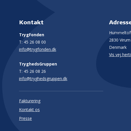
Kontakt
Adress
Hummeltoft
TrygFonden
2830 Virum
T:
45 26 08 00
Denmark
info@trygfonden.dk
Vis vej herti
TryghedsGruppen
T:
45 26 08 26
info@tryghedsgruppen.dk
Fakturering
Kontakt os
Presse