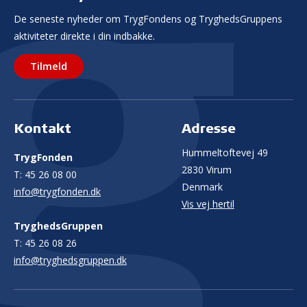
De seneste nyheder om TrygFondens og TryghedsGruppens
aktiviteter direkte i din indbakke.
Tilmeld
Kontakt
Adresse
Hummeltoftevej 49
TrygFonden
2830 Virum
T:
45 26 08 00
Denmark
info@trygfonden.dk
Vis vej hertil
TryghedsGruppen
T:
45 26 08 26
info@tryghedsgruppen.dk