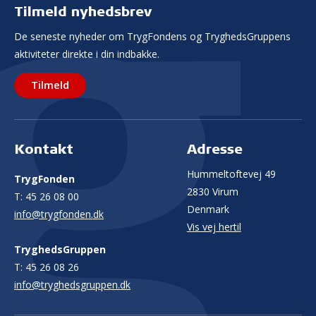
Tilmeld nyhedsbrev
De seneste nyheder om TrygFondens og TryghedsGruppens
aktiviteter direkte i din indbakke.
Tilmeld
Kontakt
Adresse
Hummeltoftevej 49
TrygFonden
2830 Virum
T:
45 26 08 00
Denmark
info@trygfonden.dk
Vis vej hertil
TryghedsGruppen
T:
45 26 08 26
info@tryghedsgruppen.dk