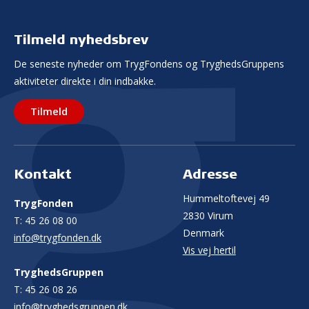
Tilmeld nyhedsbrev
De seneste nyheder om TrygFondens og TryghedsGruppens
aktiviteter direkte i din indbakke.
Tilmeld
Kontakt
Adresse
Hummeltoftevej 49
TrygFonden
2830 Virum
T:
45 26 08 00
Denmark
info@trygfonden.dk
Vis vej hertil
TryghedsGruppen
T:
45 26 08 26
info@tryghedsgruppen.dk