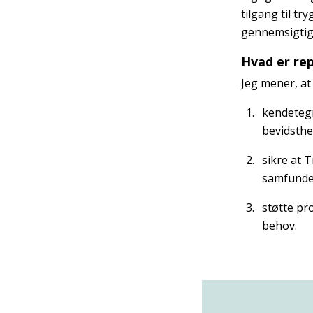
tilgang til t
gennemsigtig
Hvad er rep
Jeg mener, at
kendetegn
bevidsth
sikre at 
samfundet
støtte pr
behov.