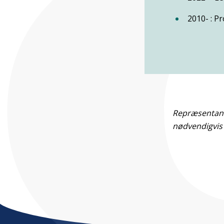
2010- : Pr
Repræsentante
nødvendigvis