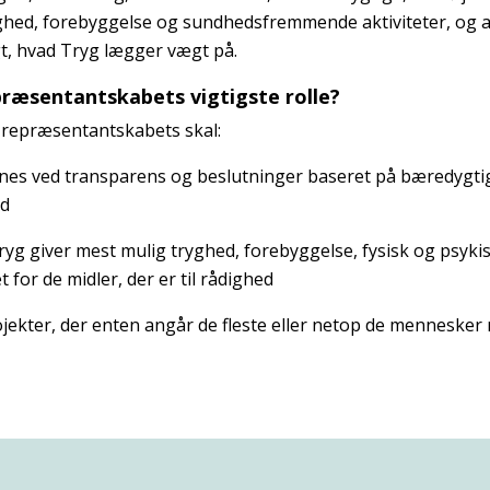
ryghed, forebyggelse og sundhedsfremmende aktiviteter, og a
t, hvad Tryg lægger vægt på.
ræsentantskabets vigtigste rolle?
 repræsentantskabets skal:
es ved transparens og beslutninger baseret på bæredygtig
ed
Tryg giver mest mulig tryghed, forebyggelse, fysisk og psyki
 for de midler, der er til rådighed
ojekter, der enten angår de fleste eller netop de mennesker