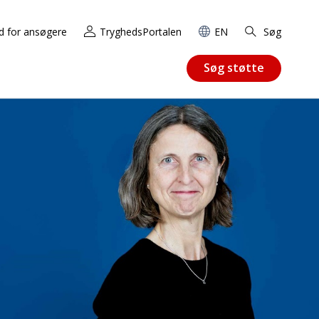
d for ansøgere
TryghedsPortalen
EN
Søg
Søg støtte