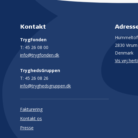
Kontakt
Adress
Hummeltoft
TrygFonden
2830 Virum
T:
45 26 08 00
Denmark
info@trygfonden.dk
Vis vej herti
TryghedsGruppen
T:
45 26 08 26
info@tryghedsgruppen.dk
Fakturering
Kontakt os
Presse