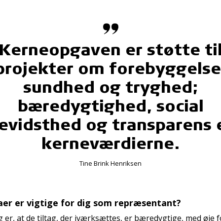
Kerneopgaven er støtte ti
projekter om forebyggelse
sundhed og tryghed;
bæredygtighed, social
evidsthed og transparens 
kerneværdierne.
Tine Brink Henriksen
er er vigtige for dig som repræsentant?
g er, at de tiltag, der iværksættes, er bæredygtige, med øje fo