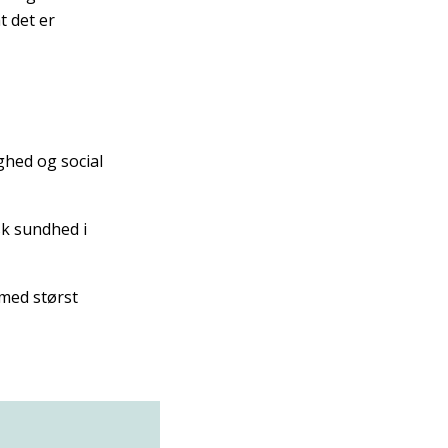
t det er
hed og social
sk sundhed i
 med størst