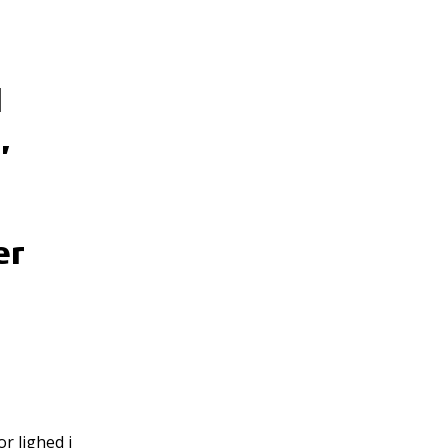
l
,
er
r lighed i