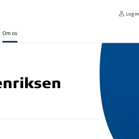
Log in
Om os
enriksen