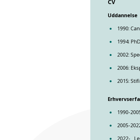
CV
Uddannelse
1990: Can
1994: PhD
2002: Sp
2006: Eks
2015: Stif
Erhvervserfa
1990-200
2005-202
2022- Le