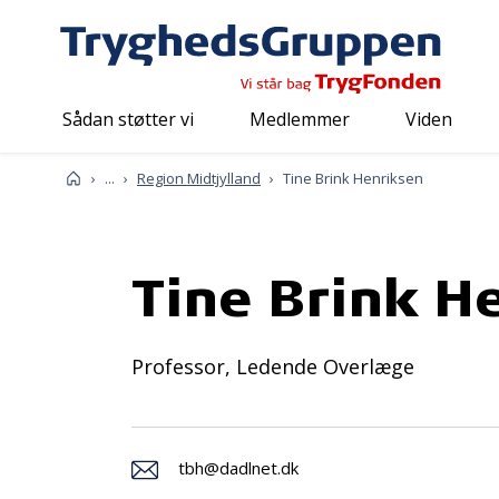
Sådan støtter vi
Medlemmer
Viden
Om os
Mød os
Repræsentanter
Forside
...
Region Midtjylland
Tine Brink Henriksen
Tine Brink H
Professor, Ledende Overlæge
tbh@dadlnet.dk