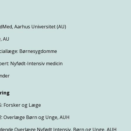
dMed, Aarhus Universitet (AU)
, AU
eciallæge: Børnesygdomme
pert: Nyfødt-Intensiv medicin
inder
ring
5: Forsker og Læge
2: Overlæge Børn og Unge, AUH
dende Overlæge Nyfødt Intensiv, Børn og Unge, AUH