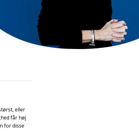
tørst, eller
ghed får høj
n for disse