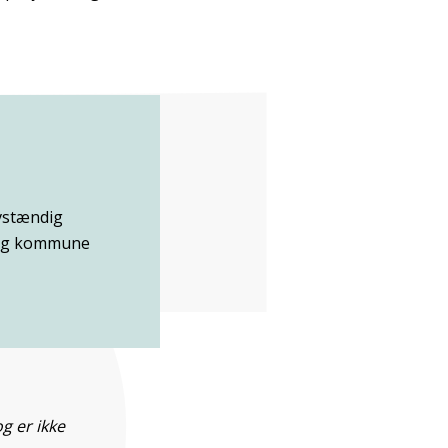
lvstændig
org kommune
g er ikke