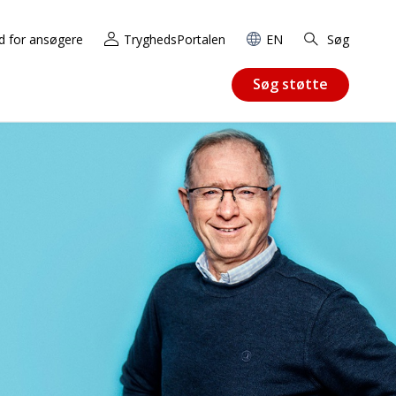
d for ansøgere
TryghedsPortalen
EN
Søg
Søg støtte