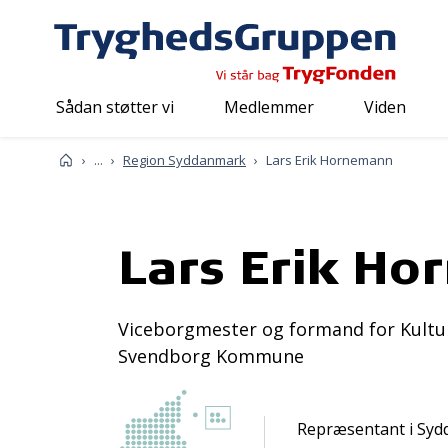
Sådan støtter vi
Medlemmer
Viden
Om os
Mød os
Repræsentanter
Forside
...
Region Syddanmark
Lars Erik Hornemann
Lars Erik H
Viceborgmester og formand for Kultur-
Svendborg Kommune
Repræsentant i Sy