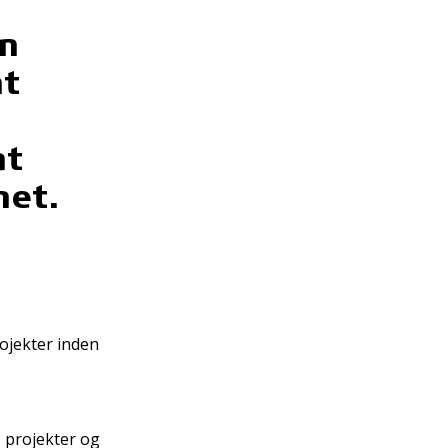
en
at
at
net.
ojekter inden
 projekter og