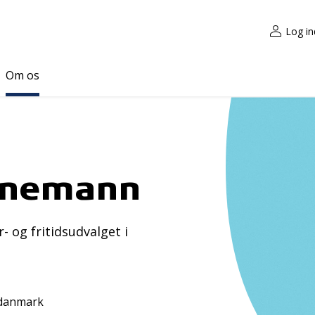
Log in
Om os
ornemann
 og fritidsudvalget i
ddanmark