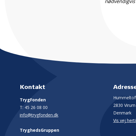
nødvendigvis
Kontakt
Adress
Hummeltoft
TrygFonden
2830 Virum
T:
45 26 08 00
Denmark
info@trygfonden.dk
Vis vej herti
TryghedsGruppen