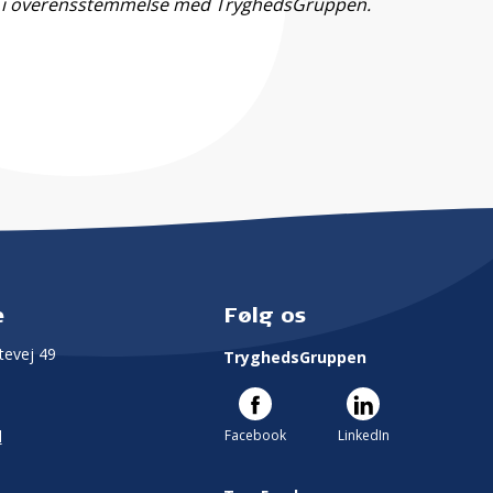
 i overensstemmelse med TryghedsGruppen.
e
Følg os
evej 49
TryghedsGruppen
Facebook
LinkedIn
l