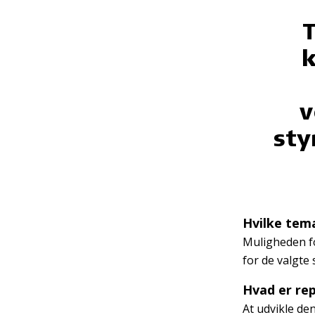
T
k
v
sty
Hvilke tema
Muligheden fo
for de valgte 
Hvad er rep
At udvikle de