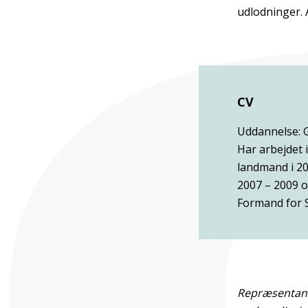
udlodninger. 
CV
Uddannelse: 
Har arbejdet 
landmand i 2
2007 – 2009 o
Formand for S
Repræsentante