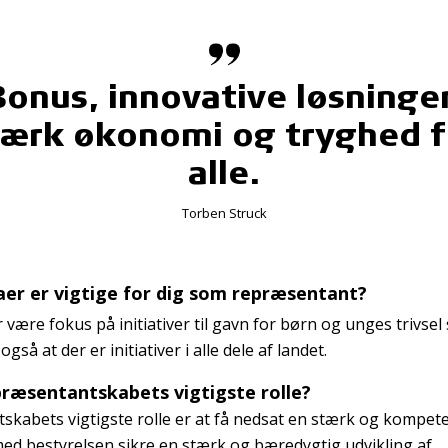
Bonus, innovative løsninger
tærk økonomi og tryghed f
alle.
Torben Struck
er er vigtige for dig som repræsentant?
r være fokus på initiativer til gavn for børn og unges trivse
gså at der er initiativer i alle dele af landet.
ræsentantskabets vigtigste rolle?
kabets vigtigste rolle er at få nedsat en stærk og kompete
med bestyrelsen sikre en stærk og bæredygtig udvikling af