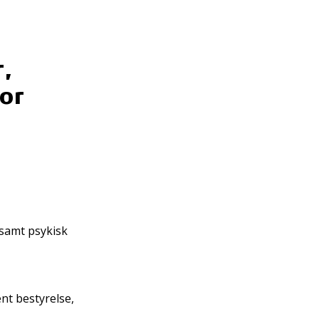
,
or
l samt psykisk
nt bestyrelse,