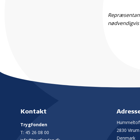
Repræsentante
nødvendigvis
Kontakt
Adress
Hummeltoft
TrygFonden
2830 Virum
T:
45 26 08 00
Denmark