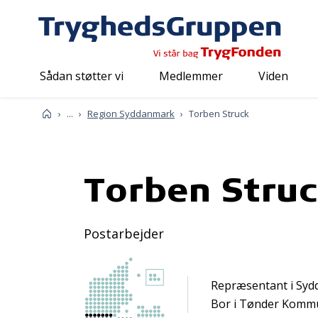
Sådan støtter vi
Medlemmer
Viden
Om os
Mød os
Repræsentanter
Forside
...
Region Syddanmark
Torben Struck
Torben Stru
Postarbejder
Repræsentant i Sy
Bor i Tønder Komm