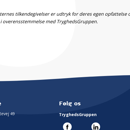
rnes tilkendegivelser er udtryk for deres egen opfattelse o
 i overensstemmelse med TryghedsGruppen.
e
Følg os
evej 49
TryghedsGruppen