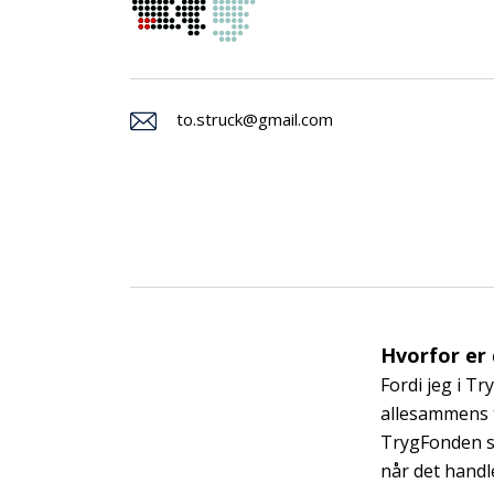
to.struck@gmail.com
Hvorfor er
Fordi jeg i T
allesammens t
TrygFonden sk
når det handle