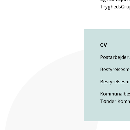
TryghedsGrupp
CV
Postarbejder,
Bestyrelsesm
Bestyrelsesm
Kommunalbest
Tønder Komm