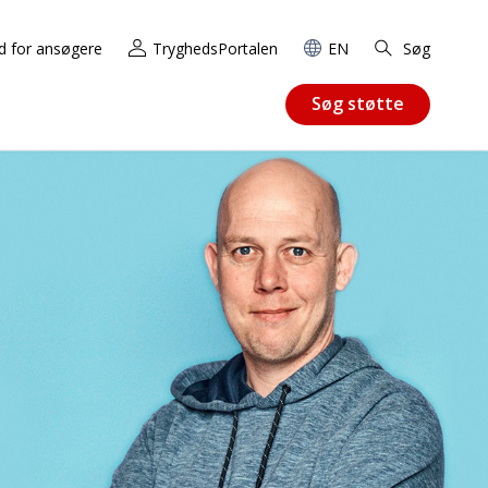
d for ansøgere
TryghedsPortalen
EN
Søg
Søg støtte