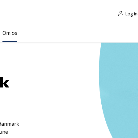
Log in
Om os
ck
ddanmark
une