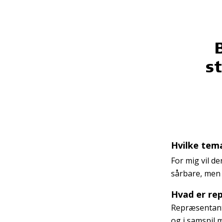
s
Hvilke tema
For mig vil de
sårbare, men o
Hvad er rep
Repræsentants
og i samspil 