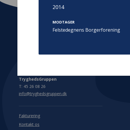
2014
MODTAGER
Felstedegnens Borgerforening
Kontakt
Adress
Hummeltoft
TrygFonden
2830 Virum
T:
45 26 08 00
Denmark
info@trygfonden.dk
Vis vej herti
TryghedsGruppen
T:
45 26 08 26
info@tryghedsgruppen.dk
Fakturering
Kontakt os