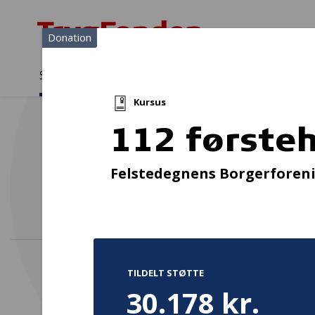
Donation
Sådan støtter vi
Medlemmer
Viden
Kursus
Sådan støtter vi
Forside
...
Projekter og donationer
112 førstehjælper i Felste
112 førsteh
H
Felstedegnens Borgerforen
TILDELT STØTTE
30.178 kr.