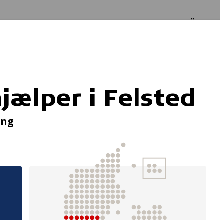
Log in
Om os
d
jælper i Felsted
jertestarterkurs
ing