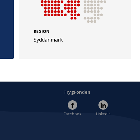
REGION
Syddanmark
e
Følg os
evej 49
TryghedsGruppen
Facebook
LinkedIn
l
TrygFonden
Facebook
LinkedIn