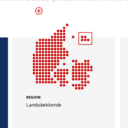
denne donation vil forskerne derfor gennemføre en unders
hild Cohorte 2000, med henblik på at afdække bl.a., hvordan
identificeret, er forløbet, hvad risikoadfærd som alkohol og 
 og adfærd er, hvis de har problemer.
e
Følg os
evej 49
TryghedsGruppen
Facebook
LinkedIn
l
TrygFonden
REGION
Landsdækkende
Facebook
LinkedIn