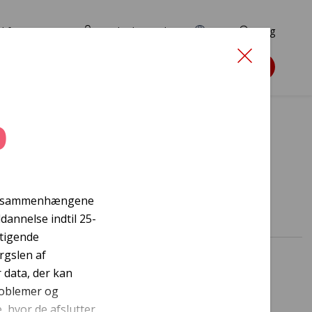
d for ansøgere
TryghedsPortalen
EN
Søg
Søg støtte
0
s
gge sammenhængene
annelse indtil 25-
stigende
rgslen af
 data, der kan
roblemer og
, hvor de afslutter