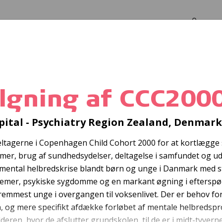
Log in
Om os
000
ølgning af CCC200
Førstehjælpskursu
ital - Psychiatry Region Zealand, Denmark
deltagerne i Copenhagen Child Cohort 2000 for at kortlæ
r, brug af sundhedsydelser, deltagelse i samfundet og udd
n mental helbredskrise blandt børn og unge i Danmark med 
emer, psykiske sygdomme og en markant øgning i efterspø
fremmest unge i overgangen til voksenlivet. Der er behov for
en, og mere specifikt afdække forløbet af mentale helbredsp
ren, hvor de afslutter grundskolen, til de er i midt-tyverne