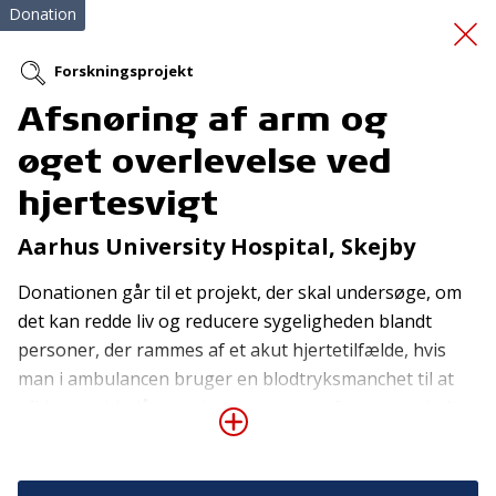
Donation
Forskningsprojekt
Afsnøring af arm og
Videre med håbet
øget overlevelse ved
hjertesvigt
Aarhus University Hospital, Skejby
Donationen går til et projekt, der skal undersøge, om
det kan redde liv og reducere sygeligheden blandt
Tilmeld nyhedsbrev
personer, der rammes af et akut hjertetilfælde, hvis
man i ambulancen bruger en blodtryksmanchet til at
De seneste nyheder om TrygFondens og TryghedsGruppens
afklemme blodårerne i overarmen og fortsætter helt
aktiviteter direkte i din indbakke.
frem til operationsbordet på hospitalet. Denne form
Tilmeld
for behandling, hvor en blodtryksmanchet skiftevis
strammer og løsner grebet om patientens arm, kaldes