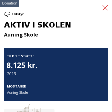
Donation
Udstyr
AKTIV I SKOLEN
Implementation Matters
Auning Skole
TILDELT STØTTE
8.125 kr.
2013
Tilmeld nyhedsbrev
De seneste nyheder om TrygFondens og TryghedsGruppens
MODTAGER
aktiviteter direkte i din indbakke.
Auning Skole
Tilmeld