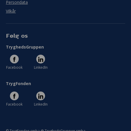
Persondata
Vilkår
Følg os
TryghedsGruppen
Facebook
LinkedIn
TrygFonden
Facebook
LinkedIn
© TrygFonden smba @ TryghedsGruppen smba.