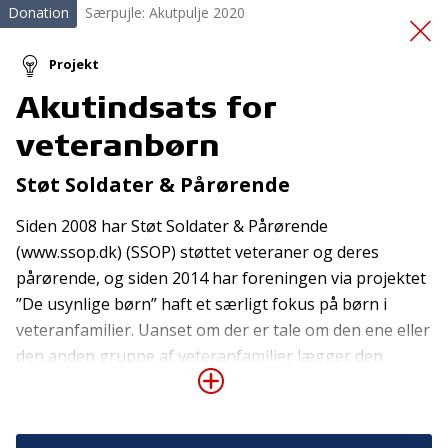
Donation
Særpujle: Akutpulje 2020
Projekt
Akutindsats for
Tryggere familieliv
veteranbørn
Støt Soldater & Pårørende
Siden 2008 har Støt Soldater & Pårørende
(www.ssop.dk) (SSOP) støttet veteraner og deres
pårørende, og siden 2014 har foreningen via projektet
”De usynlige børn” haft et særligt fokus på børn i
Tilmeld nyhedsbrev
veteranfamilier. Uanset om der er tale om den ene eller
De seneste nyheder om TrygFondens og TryghedsGruppens
den anden gruppe af veteranfamilier lægger den
aktiviteter direkte i din indbakke.
aktuelle Covid-19 situation et yderligere pres på
familierne og børnene og de unge i disse familier. En
Tilmeld
del af børnene og de unge har i forvejen udfordringer