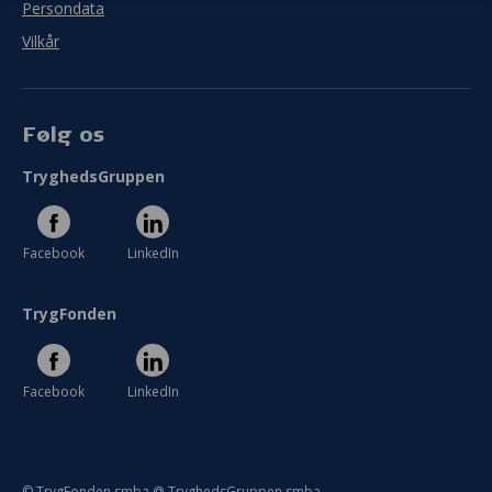
Persondata
Vilkår
Følg os
TryghedsGruppen
Facebook
LinkedIn
TrygFonden
Facebook
LinkedIn
© TrygFonden smba @ TryghedsGruppen smba.