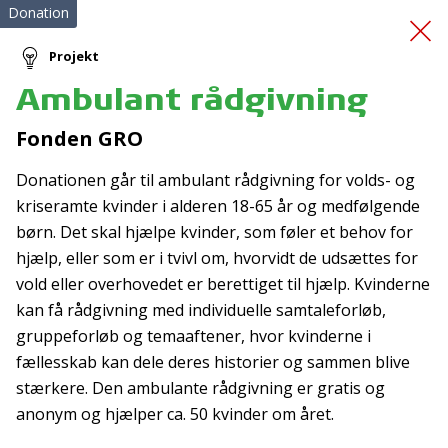
Donation
Projekt
Ambulant rådgivning
Førstehjælpskursus
Fonden GRO
Donationen går til ambulant rådgivning for volds- og
kriseramte kvinder i alderen 18-65 år og medfølgende
børn. Det skal hjælpe kvinder, som føler et behov for
hjælp, eller som er i tvivl om, hvorvidt de udsættes for
vold eller overhovedet er berettiget til hjælp. Kvinderne
Tilmeld nyhedsbrev
kan få rådgivning med individuelle samtaleforløb,
gruppeforløb og temaaftener, hvor kvinderne i
De seneste nyheder om TrygFondens og TryghedsGruppens
fællesskab kan dele deres historier og sammen blive
aktiviteter direkte i din indbakke.
stærkere. Den ambulante rådgivning er gratis og
Tilmeld
anonym og hjælper ca. 50 kvinder om året.