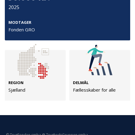
Persondata
2025
Vilkår
MODTAGER
Fonden GRO
Følg os
TryghedsGruppen
Facebook
LinkedIn
REGION
DELMÅL
TrygFonden
Sjælland
Fællesskaber for alle
Facebook
LinkedIn
© TrygFonden smba @ TryghedsGruppen smba.