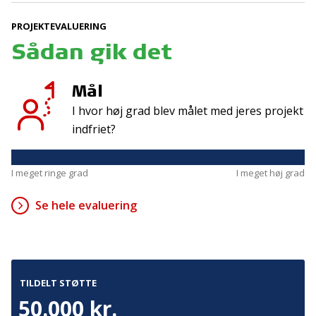
PROJEKTEVALUERING
Kontakt
Adresse
Sådan gik det
Hummeltoftevej 49
TrygFonden
2830 Virum
T:
45 26 08 00
Mål
Denmark
info@trygfonden.dk
I hvor høj grad blev målet med jeres projekt
Vis vej hertil
indfriet?
TryghedsGruppen
T:
45 26 08 26
I meget ringe grad
I meget høj grad
info@tryghedsgruppen.dk
Se hele evaluering
Fakturering
Kontakt os
Presse
TILDELT STØTTE
Cookies
50.000 kr.