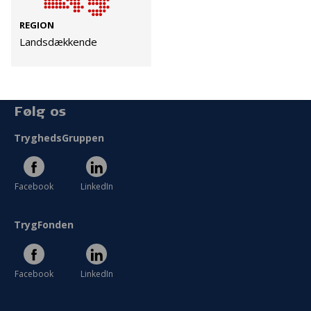
Cookies
REGION
Persondata
Landsdækkende
Vilkår
Følg os
TryghedsGruppen
Facebook
LinkedIn
TrygFonden
Facebook
LinkedIn