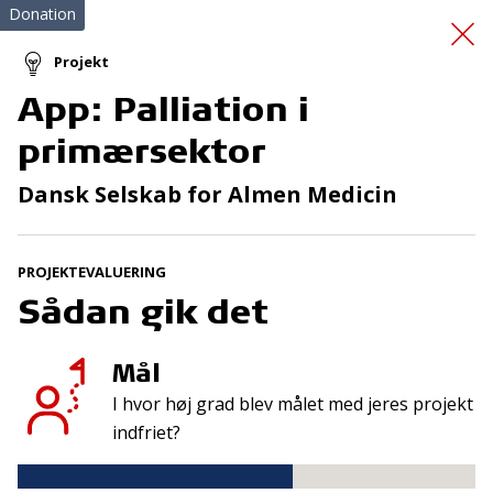
Donation
Projekt
App: Palliation i
Hospitalsklovne går
primærsektor
digitalt
Dansk Selskab for Almen Medicin
PROJEKTEVALUERING
Sådan gik det
Mål
Tilmeld nyhedsbrev
I hvor høj grad blev målet med jeres projekt
De seneste nyheder om TrygFondens og TryghedsGruppens
indfriet?
aktiviteter direkte i din indbakke.