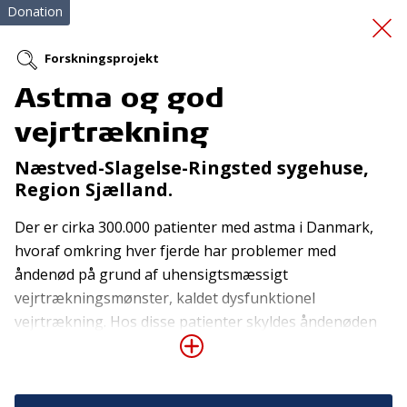
Donation
Forskningsprojekt
Astma og god
Massagestol til PAM
vejrtrækning
Næstved-Slagelse-Ringsted sygehuse,
Region Sjælland.
Der er cirka 300.000 patienter med astma i Danmark,
hvoraf omkring hver fjerde har problemer med
åndenød på grund af uhensigtsmæssigt
Tilmeld nyhedsbrev
vejrtrækningsmønster, kaldet dysfunktionel
De seneste nyheder om TrygFondens og TryghedsGruppens
vejrtrækning. Hos disse patienter skyldes åndenøden
aktiviteter direkte i din indbakke.
ikke selve astmaen, så mere inhalationsmedicin, som
disse patienter typisk er ordineret, er uvirksom. Ofte er
Tilmeld
patienternes hverdag derfor svært påvirket af kronisk