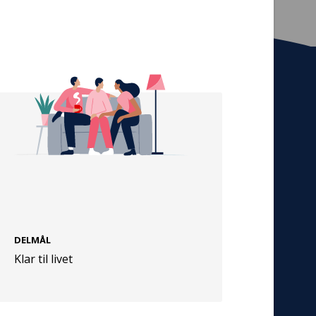
Tilmeld nyhedsbrev
De seneste nyheder om TrygFondens og
TryghedsGruppens aktiviteter direkte i din
indbakke.
Tilmeld
DELMÅL
Cookies
Klar til livet
Persondata
Vilkår