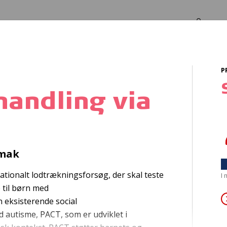
Log in
Om os
P
rældre
andling via
ebehandling
via f
nmak
nationalt lodtrækningsforsøg, der skal teste
I
 til børn med
 eksisterende social
autisme, PACT, som er udviklet i