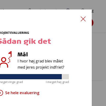
d for ansøgere
TryghedsPortalen
EN
Søg
Søg støtte
ROJEKTEVALUERING
Sådan gik det
Mål
orældre
I hvor høj grad blev målet
med jeres projekt indfriet?
 meget ringe grad
I meget høj grad
Se hele evaluering