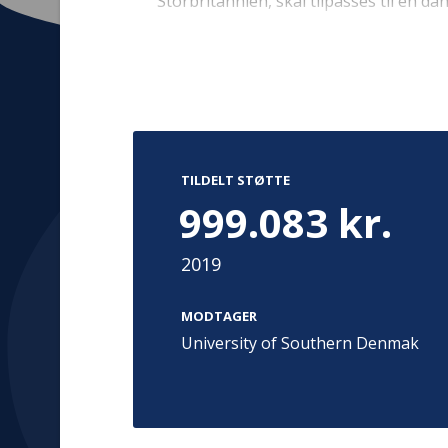
Storbritannien, skal tilpasses til en d
forældrenes samspil gennem coaching 
feedback teknik. Forældrene skal træn
og forældrenes evne til konstruktivt 
diagnostik af ASF sker typisk i to til s
Kontakt
Adress
behandling er ved tidlig intervention, 
mindre børn med ASF i Danmark.
Hummeltoft
TrygFonden
TILDELT STØTTE
2830 Virum
T:
45 26 08 00
999.083 kr.
Denmark
info@trygfonden.dk
Vis vej herti
2019
TryghedsGruppen
T:
45 26 08 26
MODTAGER
info@tryghedsgruppen.dk
University of Southern Denmak
Fakturering
Kontakt os