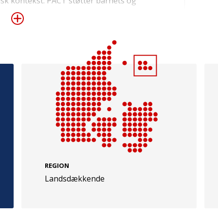
ansk kontekst. PACT støtter barnets og
af forældrene ved anvendelse af video-
e med barnet mindst 30 minutter hver dag,
samspil med barnet optrænes. Udredning og
eksårs-alderen, og det største potentiale for
e
Følg os
men aktuelt er der ikke behandlingstilbud til
evej 49
TryghedsGruppen
Facebook
LinkedIn
l
TrygFonden
REGION
Landsdækkende
Facebook
LinkedIn