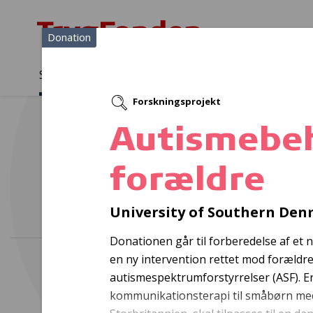
Donation
Sådan støtter vi
Medlemmer
Viden
Forskningsprojekt
Sådan støtter vi
Forside
...
Projekter og donationer
Autismebehandling via fo
Autismebeh
forældre
Autism
University of Southern De
Donationen går til forberedelse af et 
en ny intervention rettet mod forældre
autismespektrumforstyrrelser (ASF). En
kommunikationsterapi til småbørn med 