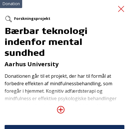
Donation
Forskningsprojekt
Bærbar teknologi
En snak for livet
indenfor mental
sundhed
Aarhus University
Donationen går til et projekt, der har til formål at
forbedre effekten af mindfulnessbehandling, som
Tilmeld nyhedsbrev
foregår i hjemmet. Kognitiv adfærdsterapi og
mindfulness er effektive psykologiske behandlinger
De seneste nyheder om TrygFondens og TryghedsGruppens
ved en række forskellige psykiske lidelser. Men
aktiviteter direkte i din indbakke.
behandlingerne foregår ofte som hjemmearbejde,
Tilmeld
hvilket stiller betydelige krav til den enkelte i arbejdet
med at rette sin opmærksomhed mod øjeblikket. En del