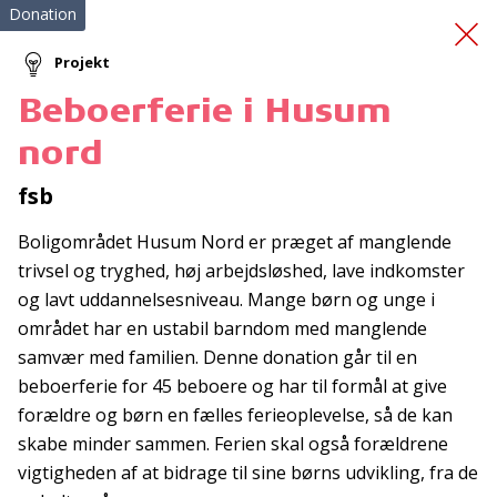
Donation
Projekt
Beboerferie i Husum
Beboerferie i Husum
nord
nord
fsb
Boligområdet Husum Nord er præget af manglende
trivsel og tryghed, høj arbejdsløshed, lave indkomster
og lavt uddannelsesniveau. Mange børn og unge i
området har en ustabil barndom med manglende
samvær med familien. Denne donation går til en
Tilmeld nyhedsbrev
beboerferie for 45 beboere og har til formål at give
forældre og børn en fælles ferieoplevelse, så de kan
De seneste nyheder om TrygFondens og TryghedsGruppens
skabe minder sammen. Ferien skal også forældrene
aktiviteter direkte i din indbakke.
vigtigheden af at bidrage til sine børns udvikling, fra de