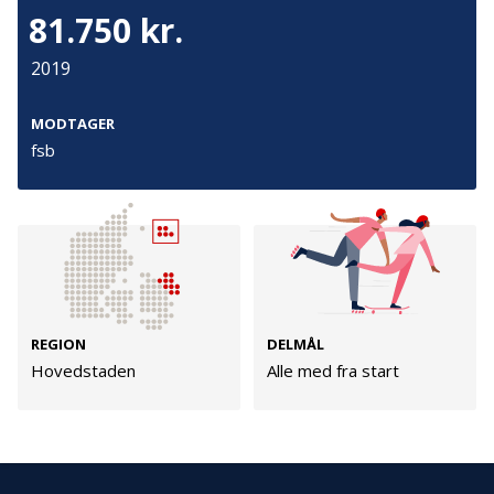
Cookies
81.750 kr.
Persondata
2019
Vilkår
MODTAGER
fsb
Følg os
TryghedsGruppen
Facebook
LinkedIn
REGION
DELMÅL
TrygFonden
Hovedstaden
Alle med fra start
Facebook
LinkedIn