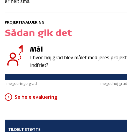
Tilmeld
er helt små.
PROJEKTEVALUERING
Kontakt
Adresse
Sådan gik det
Hummeltoftevej 49
TrygFonden
2830 Virum
T:
45 26 08 00
Mål
Denmark
info@trygfonden.dk
I hvor høj grad blev målet med jeres projekt
Vis vej hertil
indfriet?
TryghedsGruppen
T:
45 26 08 26
I meget ringe grad
I meget høj grad
info@tryghedsgruppen.dk
Se hele evaluering
Fakturering
Kontakt os
Presse
TILDELT STØTTE