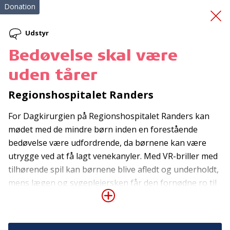
Donation
Udstyr
Bedøvelse skal være
Løbebånd
uden tårer
Regionshospitalet Randers
For Dagkirurgien på Regionshospitalet Randers kan
mødet med de mindre børn inden en forestående
bedøvelse være udfordrende, da børnene kan være
utrygge ved at få lagt venekanyler. Med VR-briller med
Tilmeld nyhedsbrev
tilhørende spil kan børnene blive afledt og underholdt,
De seneste nyheder om TrygFondens og TryghedsGruppens
mens lægen og sygeplejersken får den fornødne ro til
aktiviteter direkte i din indbakke.
at behandle børnene. Spillet er målrettet børn under
12 år og er designet specifikt til en hospitalssituation,
Tilmeld
hvor et barn fx skal have taget en blodprøve eller lagt