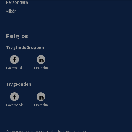
Persondata
Vilkår
Følg os
TryghedsGruppen
Facebook
LinkedIn
TrygFonden
Facebook
LinkedIn
© TrygFonden smba @ TryghedsGruppen smba.