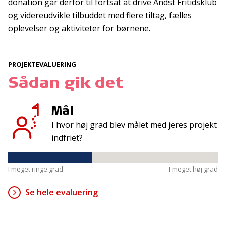
donation går derfor til fortsat at drive Andst Fritidsklub
og videreudvikle tilbuddet med flere tiltag, fælles
Kontakt
Adresse
oplevelser og aktiviteter for børnene.
Hummeltoftevej 49
TrygFonden
2830 Virum
T:
45 26 08 00
PROJEKTEVALUERING
Denmark
info@trygfonden.dk
Sådan gik det
Vis vej hertil
TryghedsGruppen
Mål
T:
45 26 08 26
I hvor høj grad blev målet med jeres projekt
info@tryghedsgruppen.dk
indfriet?
Fakturering
I meget ringe grad
I meget høj grad
Kontakt os
Se hele evaluering
Presse
Cookies