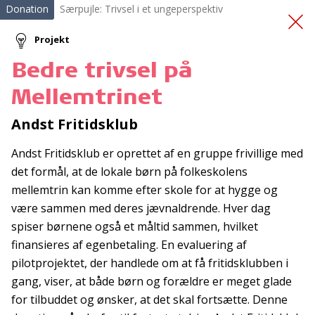
Donation
Særpujle: Trivsel i et ungeperspektiv
Projekt
Bedre trivsel på
Indkøb af Paro
Mellemtrinet
Andst Fritidsklub
Andst Fritidsklub er oprettet af en gruppe frivillige med
det formål, at de lokale børn på folkeskolens
mellemtrin kan komme efter skole for at hygge og
være sammen med deres jævnaldrende. Hver dag
Tilmeld nyhedsbrev
spiser børnene også et måltid sammen, hvilket
De seneste nyheder om TrygFondens og TryghedsGruppens
finansieres af egenbetaling. En evaluering af
aktiviteter direkte i din indbakke.
pilotprojektet, der handlede om at få fritidsklubben i
gang, viser, at både børn og forældre er meget glade
Tilmeld
for tilbuddet og ønsker, at det skal fortsætte. Denne