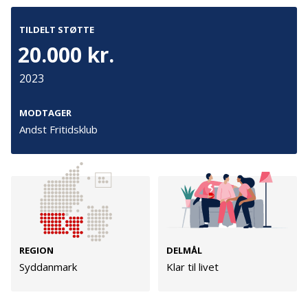
Persondata
Vilkår
TILDELT STØTTE
20.000 kr.
2023
Følg os
TryghedsGruppen
MODTAGER
Andst Fritidsklub
Facebook
LinkedIn
TrygFonden
Facebook
LinkedIn
REGION
DELMÅL
Syddanmark
Klar til livet
© TrygFonden smba @ TryghedsGruppen smba.