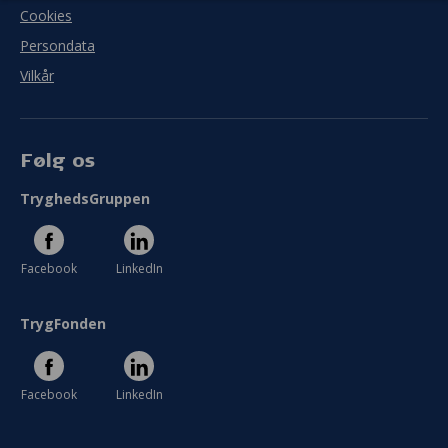
Cookies
I hvor høj grad blev målet med jeres projekt
Persondata
indfriet?
Vilkår
I meget ringe grad
I meget høj grad
Følg os
Se hele evaluering
TryghedsGruppen
Facebook
LinkedIn
TrygFonden
Facebook
LinkedIn