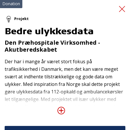
Donation
Projekt
Bedre ulykkesdata
Cost-effectiveness
af
Den Præhospitale Virksomhed -
AED'er
Akutberedskabet
Der har i mange år været stort fokus på
trafiksikkerhed i Danmark, men det kan være meget
svært at indhente tilstrækkelige og gode data om
ulykker. Med inspiration fra Norge skal dette projekt
gøre ulykkesdata fra 112-opkald og ambulancekørsler
let tilgængelige. Med projektet vil især ulykker med
Tilmeld nyhedsbrev
bløde trafikanter og eneulykker blive registreret i langt
De seneste nyheder om TrygFondens og TryghedsGruppens
højere grad end i dag, og det vil blive muligt for alle at
aktiviteter direkte i din indbakke.
se, hvor og hvornår forskellige typer af ulykker er sket
og at vise dette løbende. Fx vil man som kommune eller