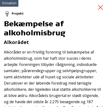
Donation
Projekt
Bekæmpelse af
Køb af 5 stk.
alkoholmisbrug
redningsveste
Alkorådet
Alkorådet er en frivillig forening til bekæmpelse af
alkoholmisbrug, som har haft stor succes i deres
arbejde. Foreningen tilbyder rådgivning, individuelle
samtaler, pårørendegrupper og selvhjælpsgrupper,
samt aktiviteter ude af huset og sociale aktiviteter.
Tilmeld nyhedsbrev
Derudover er der løbende foredrag med tørlagte
alkoholikere, der ligeledes skal støtte alkoholikerne til
De seneste nyheder om TrygFondens og TryghedsGruppens
at blive ædru. Alkorådets brugertal er stødt stigende,
aktiviteter direkte i din indbakke.
og de havde det sidste år 2.275 besøgende og 187