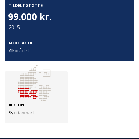
Cookies
TILDELT STØTTE
99.000 kr.
Persondata
Vilkår
2015
MODTAGER
Følg os
Alkorådet
TryghedsGruppen
Facebook
LinkedIn
TrygFonden
REGION
Syddanmark
Facebook
LinkedIn