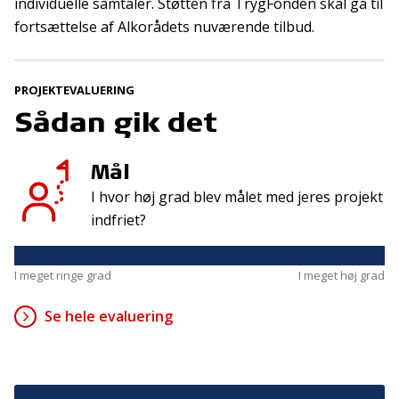
Tilmeld
individuelle samtaler. Støtten fra TrygFonden skal gå til
fortsættelse af Alkorådets nuværende tilbud.
Kontakt
Adresse
PROJEKTEVALUERING
Sådan gik det
Hummeltoftevej 49
TrygFonden
2830 Virum
T:
45 26 08 00
Denmark
info@trygfonden.dk
Mål
Vis vej hertil
I hvor høj grad blev målet med jeres projekt
TryghedsGruppen
indfriet?
T:
45 26 08 26
info@tryghedsgruppen.dk
I meget ringe grad
I meget høj grad
Se hele evaluering
Fakturering
Kontakt os
Presse