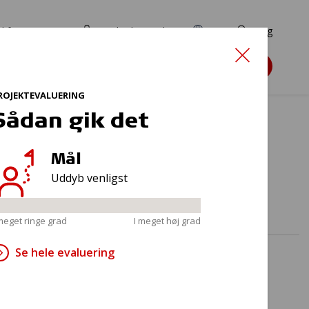
d for ansøgere
TryghedsPortalen
EN
Søg
Søg støtte
ROJEKTEVALUERING
Sådan gik det
Mål
upper
Uddyb venligst
 meget ringe grad
I meget høj grad
Se hele evaluering