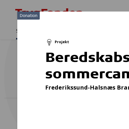
Donation
Sådan støtter vi
Medlemmer
Viden
Projekt
Sådan støtter vi
Forside
...
Projekter og donationer
Beredskabs sommercamp 
Beredskab
sommercam
Tera
Frederikssund-Halsnæs Bra