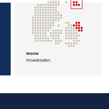
e
Følg os
evej 49
TryghedsGruppen
REGION
Facebook
LinkedIn
l
Hovedstaden
TrygFonden
Facebook
LinkedIn