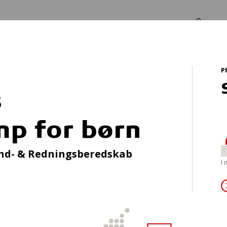
Log in
Om os
P
for børn
s
p for børn
pi - Pårørende gr
nd- & Redningsberedskab
I