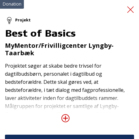
Donation
Projekt
Best of Basics
Togt med Fylla
MyMentor/Frivilligcenter Lyngby-
Taarbæk
Projektet søger at skabe bedre trivsel for
dagtilbudsbørn, personalet i dagtilbud og
bedsteforældre. Dette skal gøres ved, at
bedsteforældre, i tæt dialog med fagprofessionelle,
Tilmeld nyhedsbrev
laver aktiviteter inden for dagtilbuddets rammer.
Målgruppen for projektet er samtlige af Lyngby-
De seneste nyheder om TrygFondens og TryghedsGruppens
Taarbæk kommunes 47 dagtilbud, dvs. 3.800 børn og
aktiviteter direkte i din indbakke.
800 pædagogmedhjælpere samt 11.000 pensionister.
Tilmeld
Nærmere konkret er projektets hensigt at teste en
model, hvor man sammenkobler fagprofessionelle