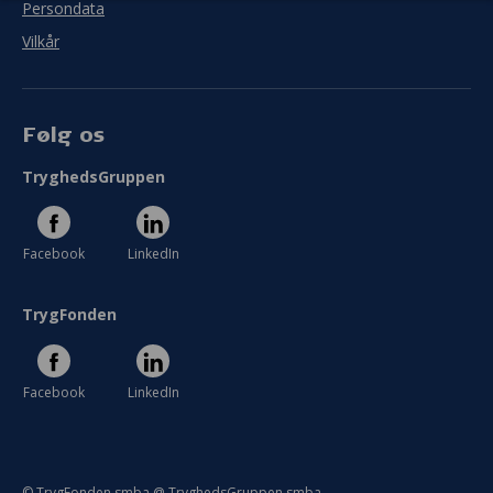
Persondata
Vilkår
Følg os
TryghedsGruppen
Facebook
LinkedIn
TrygFonden
Facebook
LinkedIn
© TrygFonden smba @ TryghedsGruppen smba.