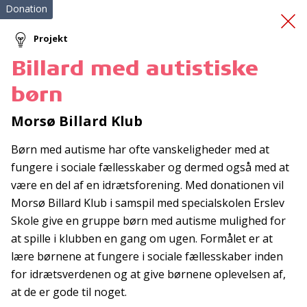
Donation
Projekt
Billard med autistiske
Skolestyrken -
børn
Forankring
Morsø Billard Klub
Børn med autisme har ofte vanskeligheder med at
fungere i sociale fællesskaber og dermed også med at
være en del af en idrætsforening. Med donationen vil
Morsø Billard Klub i samspil med specialskolen Erslev
Skole give en gruppe børn med autisme mulighed for
Tilmeld nyhedsbrev
at spille i klubben en gang om ugen. Formålet er at
lære børnene at fungere i sociale fællesskaber inden
De seneste nyheder om TrygFondens og TryghedsGruppens
for idrætsverdenen og at give børnene oplevelsen af,
aktiviteter direkte i din indbakke.
at de er gode til noget.