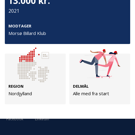
13.000 kr.
Cookies
2021
Persondata
Vilkår
MODTAGER
Morsø Billard Klub
Følg os
TryghedsGruppen
Facebook
LinkedIn
REGION
DELMÅL
Nordjylland
Alle med fra start
TrygFonden
Facebook
LinkedIn