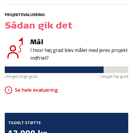
Tilmeld
PROJEKTEVALUERING
Sådan gik det
Kontakt
Adresse
Hummeltoftevej 49
TrygFonden
Mål
2830 Virum
T:
45 26 08 00
I hvor høj grad blev målet med jeres projekt
Denmark
info@trygfonden.dk
indfriet?
Vis vej hertil
TryghedsGruppen
I meget ringe grad
I meget høj grad
T:
45 26 08 26
info@tryghedsgruppen.dk
Se hele evaluering
Fakturering
Kontakt os
TILDELT STØTTE
Presse