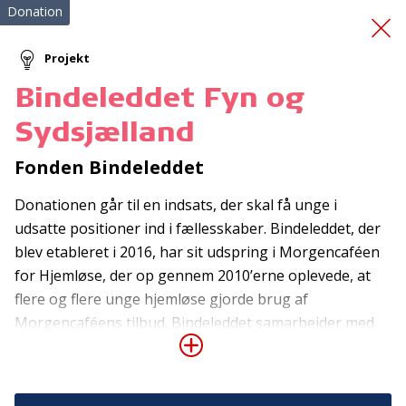
Donation
Projekt
Bindeleddet Fyn og
En tryg overgang -
Sydsjælland
onboarding
Fonden Bindeleddet
Donationen går til en indsats, der skal få unge i
udsatte positioner ind i fællesskaber. Bindeleddet, der
blev etableret i 2016, har sit udspring i Morgencaféen
for Hjemløse, der op gennem 2010’erne oplevede, at
flere og flere unge hjemløse gjorde brug af
Tilmeld nyhedsbrev
Morgencaféens tilbud. Bindeleddet samarbejder med
herberger, krisecentre og væresteder og er et
De seneste nyheder om TrygFondens og TryghedsGruppens
aktiviteter direkte i din indbakke.
supplement til den faglige indsats fra forsorgshjem,
netværkstilbud, krisecentre, kommunen eller øvrige