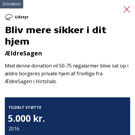
Donation
Udstyr
Bliv mere sikker i dit
Opstart af kajakafdeling
hjem
ÆldreSagen
Med denne donation vil 50-75 røgalarmer blive sat op i
ældre borgeres private hjem af frivillige fra
ÆldreSagen i Hirtshals.
Tilmeld nyhedsbrev
De seneste nyheder om TrygFondens og TryghedsGruppens
TILDELT STØTTE
aktiviteter direkte i din indbakke.
5.000 kr.
Tilmeld
2016