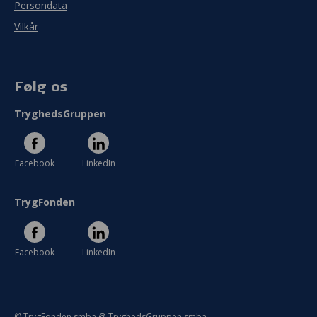
Persondata
Vilkår
Følg os
TryghedsGruppen
Facebook
LinkedIn
TrygFonden
Facebook
LinkedIn
© TrygFonden smba @ TryghedsGruppen smba.