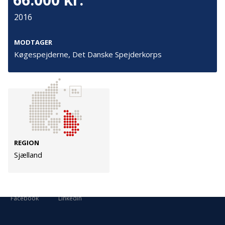
Cookies
2016
Persondata
Vilkår
MODTAGER
Køgespejderne, Det Danske Spejderkorps
Følg os
TryghedsGruppen
Facebook
LinkedIn
REGION
Sjælland
TrygFonden
Facebook
LinkedIn