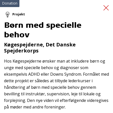
Donation
Projekt
Børn med specielle
Skolestyrken -
behov
Forankring
Køgespejderne, Det Danske
Spejderkorps
Hos Køgespejderne ønsker man at inkludere børn og
unge med specielle behov og diagnoser som
eksempelvis ADHD eller Downs Syndrom. Formålet med
dette projekt er således at tilbyde lederkurser i
Tilmeld nyhedsbrev
håndtering af børn med specielle behov gennem
bevilling til instruktør, supervision, leje til lokale og
De seneste nyheder om TrygFondens og TryghedsGruppens
forplejning. Den nye viden vil efterfølgende videregives
aktiviteter direkte i din indbakke.
på møder med andre foreninger.