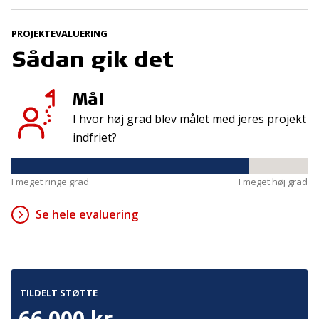
Tilmeld
PROJEKTEVALUERING
Sådan gik det
Kontakt
Adresse
Hummeltoftevej 49
Mål
TrygFonden
2830 Virum
T:
45 26 08 00
I hvor høj grad blev målet med jeres projekt
Denmark
info@trygfonden.dk
indfriet?
Vis vej hertil
TryghedsGruppen
I meget ringe grad
I meget høj grad
T:
45 26 08 26
info@tryghedsgruppen.dk
Se hele evaluering
Fakturering
Kontakt os
TILDELT STØTTE
Presse
66.000 kr.