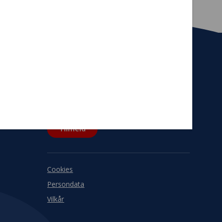
Tilmeld nyhedsbrev
De seneste nyheder om TrygFondens og
TryghedsGruppens aktiviteter direkte i din
indbakke.
Tilmeld
Cookies
Persondata
Vilkår