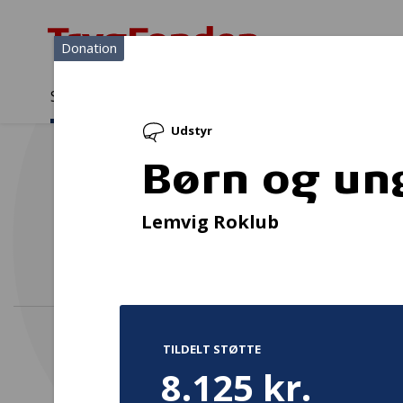
Donation
Sådan støtter vi
Medlemmer
Viden
Udstyr
Sådan støtter vi
Forside
...
Projekter og donationer
Børn og unge i kajakken
Børn og un
O
Lemvig Roklub
TILDELT STØTTE
8.125 kr.