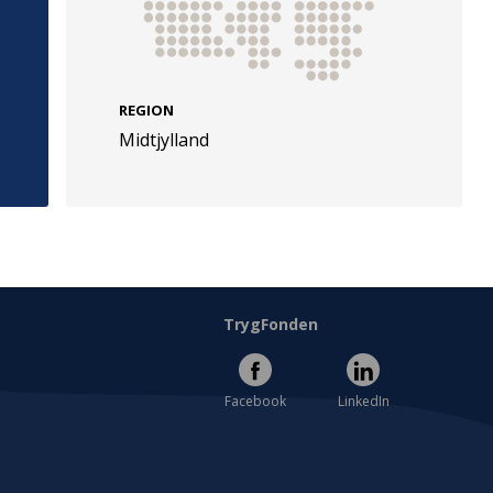
REGION
Midtjylland
e
Følg os
evej 49
TryghedsGruppen
Facebook
LinkedIn
l
TrygFonden
Facebook
LinkedIn