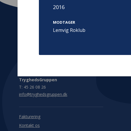
2016
MODTAGER
Lemvig Roklub
Kontakt
Adress
Hummeltoft
TrygFonden
2830 Virum
T:
45 26 08 00
Denmark
info@trygfonden.dk
Vis vej herti
TryghedsGruppen
T:
45 26 08 26
info@tryghedsgruppen.dk
Fakturering
Kontakt os