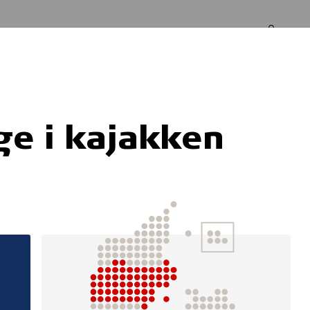
Log in
Om os
ge i kajakken
pgaver til hjemlø