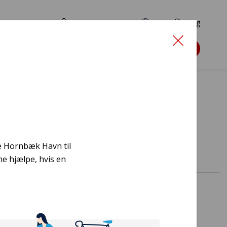
d for ansøgere
TryghedsPortalen
EN
Søg
Søg støtte
med ud
e Hornbæk Havn til
ne hjælpe, hvis en