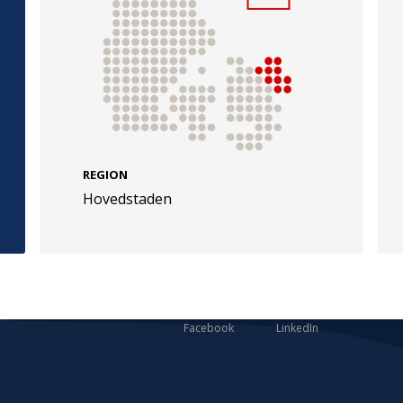
e
Følg os
evej 49
TryghedsGruppen
REGION
Hovedstaden
Facebook
LinkedIn
l
TrygFonden
Facebook
LinkedIn