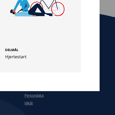
Tilmeld nyhedsbrev
De seneste nyheder om TrygFondens og
TryghedsGruppens aktiviteter direkte i din
DELMÅL
indbakke.
Hjertestart
Tilmeld
Cookies
Persondata
Vilkår