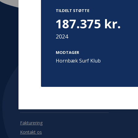
TILDELT STØTTE
187.375 kr.
2024
Kontakt
Adress
Hummeltoft
MODTAGER
TrygFonden
2830 Virum
Hornbæk Surf Klub
T:
45 26 08 00
Denmark
info@trygfonden.dk
Vis vej herti
TryghedsGruppen
T:
45 26 08 26
info@tryghedsgruppen.dk
Fakturering
Kontakt os