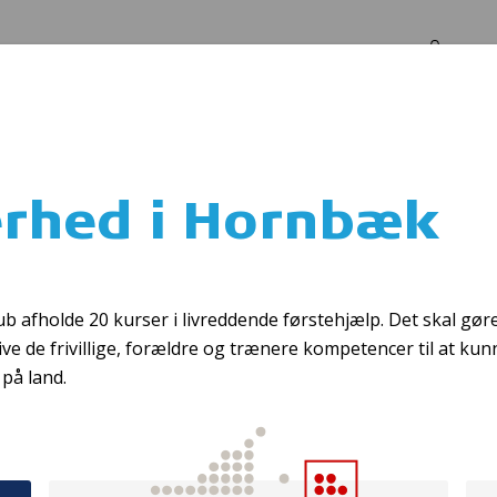
Log in
Om os
k
erhed i Hornbæk
patruljen - kom 
afholde 20 kurser i livreddende førstehjælp. Det skal gør
ive de frivillige, forældre og trænere kompetencer til at kun
 på land.