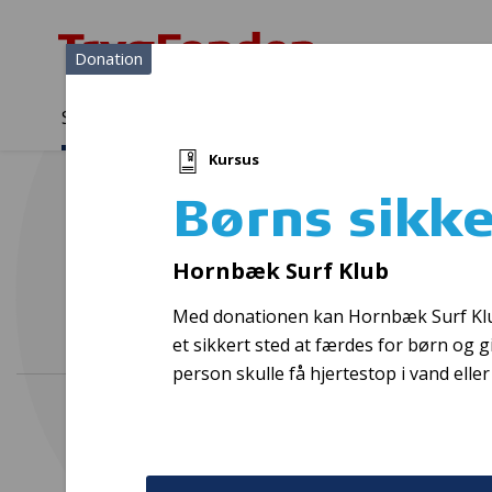
Donation
Sådan støtter vi
Medlemmer
Viden
Kursus
Sådan støtter vi
Forside
...
Projekter og donationer
Børns sikkerhed i Hornbæ
Børns sikk
Natur
Hornbæk Surf Klub
Med donationen kan Hornbæk Surf Klub 
et sikkert sted at færdes for børn og g
person skulle få hjertestop i vand eller