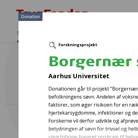
Donation
Sådan støtter vi
Medlemmer
Viden
Forskningsprojekt
Sådan støtter vi
Forside
...
Projekter og donationer
Borgernær søvnbehandli
Borgernær 
Aarhus Universitet
Donationen går til projekt ”Borgernær 
befolkningens søvn. Andelen af voksne
faktorer, som øger risikoen for en ræ
hjertekarsygdomme, infektioner og dem
Forskerne vil derfor udvikle og afprø
betydningen af søvn for trivsel og hel
smartphone-baseret program til behan