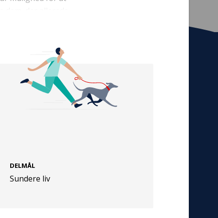
 dem, der allerede
Tilmeld nyhedsbrev
De seneste nyheder om TrygFondens og
TryghedsGruppens aktiviteter direkte i din
indbakke.
Tilmeld
DELMÅL
Cookies
Sundere liv
Persondata
Vilkår