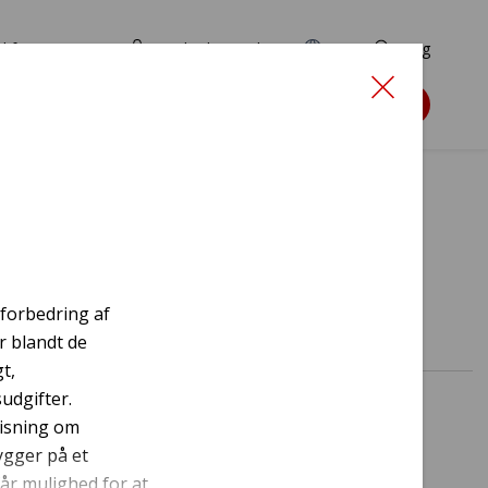
d for ansøgere
TryghedsPortalen
EN
Søg
Søg støtte
r
 forbedring af
r blandt de
t,
udgifter.
visning om
ygger på et
år mulighed for at