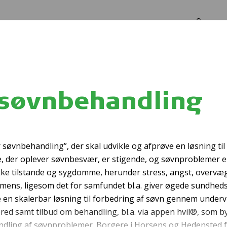
Log in
Om os
ng
søvnbehandling
Førstehjælpskurse
søvnbehandling”, der skal udvikle og afprøve en løsning til
, der oplever søvnbesvær, er stigende, og søvnproblemer e
kke tilstande og sygdomme, herunder stress, angst, overvæg
ens, ligesom det for samfundet bl.a. giver øgede sundheds
ve en skalerbar løsning til forbedring af søvn gennem under
bred samt tilbud om behandling, bl.a. via appen hvil®, som b
dling af søvnproblemer. Borgere i Horsens og Hedensted f