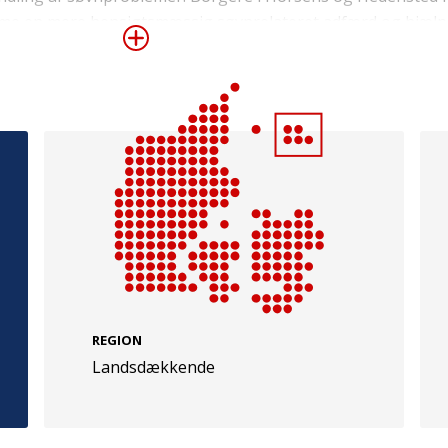
mme en mere hensigtsmæssig søvnrelateret adfærd og hjælpe
e
Følg os
evej 49
TryghedsGruppen
Facebook
LinkedIn
l
TrygFonden
REGION
Landsdækkende
Facebook
LinkedIn