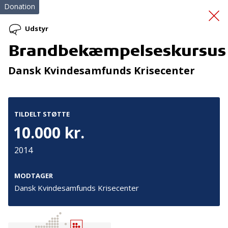
Donation
Udstyr
Brandbekæmpelseskursus
Trivsel og øget
Dansk Kvindesamfunds Krisecenter
livskvalitet
TILDELT STØTTE
10.000 kr.
2014
Tilmeld nyhedsbrev
MODTAGER
Dansk Kvindesamfunds Krisecenter
De seneste nyheder om TrygFondens og TryghedsGruppens
aktiviteter direkte i din indbakke.