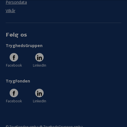
Persondata
Vilkår
Følg os
TryghedsGruppen
Facebook
LinkedIn
TrygFonden
Facebook
LinkedIn
© TrygFonden smba @ TryghedsGruppen smba.