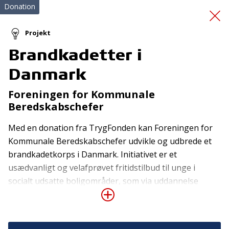
Donation
Projekt
Brandkadetter i
Førstehjælpskursus
Danmark
Foreningen for Kommunale
Beredskabschefer
Med en donation fra TrygFonden kan Foreningen for
Kommunale Beredskabschefer udvikle og udbrede et
brandkadetkorps i Danmark. Initiativet er et
Tilmeld nyhedsbrev
usædvanligt og velafprøvet fritidstilbud til unge i
De seneste nyheder om TrygFondens og TryghedsGruppens
socialt udsatte boligområder, som via uddannelse
aktiviteter direkte i din indbakke.
inden for brand og redning får noget meningsfuldt at
lave. De positive erfaringer stammer bl.a. fra
Tilmeld
Manchester og fire års uddannelse af brandkadetter i