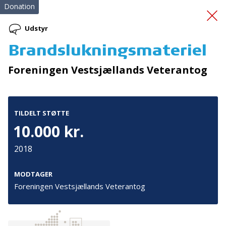
Donation
Udstyr
Brandslukningsmateriel
Friluftslivskultur
på
Foreningen Vestsjællands Veterantog
vandet
TILDELT STØTTE
10.000 kr.
2018
Tilmeld nyhedsbrev
MODTAGER
Foreningen Vestsjællands Veterantog
De seneste nyheder om TrygFondens og TryghedsGruppens
aktiviteter direkte i din indbakke.