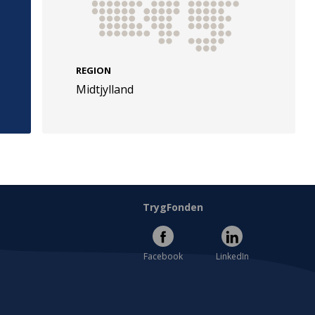
REGION
Midtjylland
e
Følg os
evej 49
TryghedsGruppen
Facebook
LinkedIn
l
TrygFonden
Facebook
LinkedIn