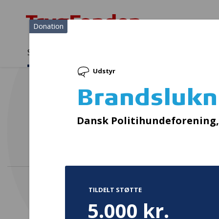
Donation
Sådan støtter vi
Medlemmer
Viden
Udstyr
Sådan støtter vi
Forside
...
Projekter og donationer
Brandslukningsmateriel
Brandslukn
Dansk Politihundeforening,
TILDELT STØTTE
5.000 kr.