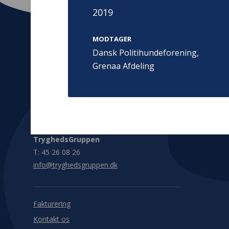
2019
MODTAGER
Dansk Politihundeforening,
Grenaa Afdeling
Kontakt
Adress
Hummeltoft
TrygFonden
2830 Virum
T:
45 26 08 00
Denmark
info@trygfonden.dk
Vis vej herti
TryghedsGruppen
T:
45 26 08 26
info@tryghedsgruppen.dk
Fakturering
Kontakt os