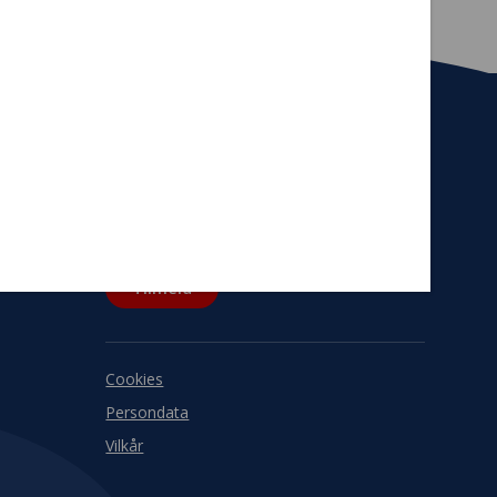
Tilmeld nyhedsbrev
De seneste nyheder om TrygFondens og
TryghedsGruppens aktiviteter direkte i din
indbakke.
Tilmeld
Cookies
Persondata
Vilkår