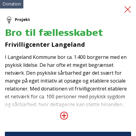
Donation
Projekt
Bro til fællesskabet
Sjov Sommer
Frivilligcenter Langeland
I Langeland Kommune bor ca. 1.400 borgerne med en
psykisk lidelse. De har ofte et meget begrænset
netværk. Den psykiske sårbarhed gør det svært for
mange på eget initiativ at opsøge og etablere sociale
relationer. Med donationen vil frivilligcentret etablere
Tilmeld nyhedsbrev
et netværk for ca. 100 personer med psykisk sygdom
og sårbarhed, hvor deltagerne kan støtte hinanden,
De seneste nyheder om TrygFondens og TryghedsGruppens
aktiviteter direkte i din indbakke.
skabe relationer og lave forskellige aktiviteter
sammen. Netværket skal også hjælpe deltagerne ind i
Tilmeld
det lokale foreningsliv, så de kan få en mere fast
tilknytning til de fællesskaber, der findes i nærområdet.