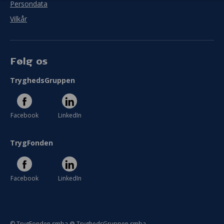
Persondata
Se hele evaluering
Vilkår
Følg os
TryghedsGruppen
Facebook
LinkedIn
TrygFonden
Facebook
LinkedIn
© TrygFonden smba @ TryghedsGruppen smba.