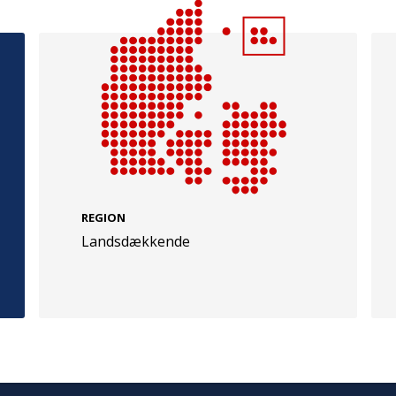
e
Følg os
evej 49
TryghedsGruppen
Facebook
LinkedIn
l
REGION
Landsdækkende
TrygFonden
Facebook
LinkedIn