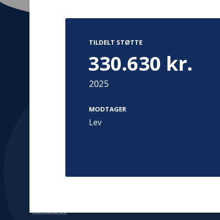
TILDELT STØTTE
330.630 kr.
Kontakt
Adress
Hummeltoft
2025
TrygFonden
2830 Virum
T:
45 26 08 00
Denmark
info@trygfonden.dk
MODTAGER
Vis vej herti
Lev
TryghedsGruppen
T:
45 26 08 26
info@tryghedsgruppen.dk
Fakturering
Kontakt os