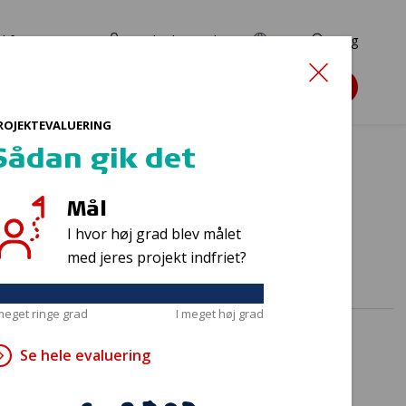
d for ansøgere
TryghedsPortalen
EN
Søg
Søg støtte
ROJEKTEVALUERING
Sådan gik det
Mål
r alle!
I hvor høj grad blev målet
med jeres projekt indfriet?
 meget ringe grad
I meget høj grad
Se hele evaluering