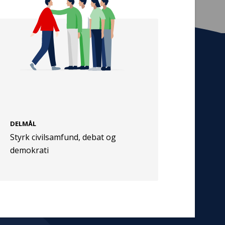
Tilmeld nyhedsbrev
De seneste nyheder om TrygFondens og
TryghedsGruppens aktiviteter direkte i din
indbakke.
DELMÅL
Tilmeld
Styrk civilsamfund, debat og
demokrati
Cookies
Persondata
Vilkår