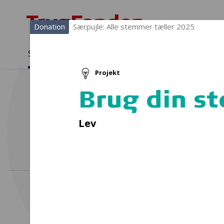
Donation
Særpujle: Alle stemmer tæller 2025
Sådan støtter vi
Medlemmer
Viden
Projekt
Sådan støtter vi
Forside
...
Projekter og donationer
Brug din stemme
Brug din 
Fjordm
Lev